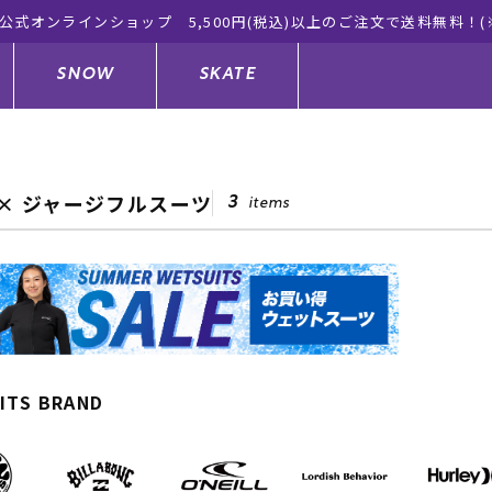
SNOW
SKATE
Y × ジャージフルスーツ
3
items
ジャケット
ド
ド板
ード
トップス
ウェットスーツ
バインディング
キッズスケートボード
ドメンテナンスグッズ
ドセット
ードグッズ
サンダル
キッズサーフィン
スノーボードウェア
スケートボードメンテナンスグッ
ズ
ングッズ
ド
ドグローブ
キッズ
ウインターアイテム
キッズスノーボード
ITS BRAND
シュガード
トレット サーフボード
ドグッズ
レディース水着
中古/アウトレット ウェットスーツ
スノーボードメンテナンスグッズ