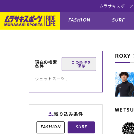
税込)以上のご注文で送料無料！(※一部対象外有り)
FASHION
SURF
ROX
ファションカテゴリー
サーフィンカテゴリー
スノーボードカテゴリー
スケートボードカテゴリー
現在の検索
この条件を
条件
保存
すべてのアイテム
すべてのアイテム
すべてのアイテム
すべてのアイテム
アウター/
サーフボー
スノーボー
スケートボ
ウェットスーツ ,
ボトムス
サーフィングッズ
スノーボードブーツ
スケートボードパーツ
シューズ
サーフボー
スノーボー
スケートボ
バッグ
ボディーボード
スノーボードゴーグル
GO スケートセット
ファッショ
スキムボー
スノーボー
WETSU
絞り込み条件
メンズ水着
GO ボディーボード
キッズスノーボードセット
メンズラッ
中古/アウ
スノーボー
FASHION
SURF