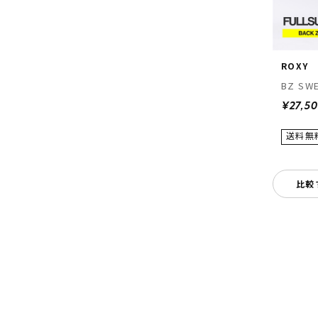
ROXY
BZ SWE
¥27,5
比較