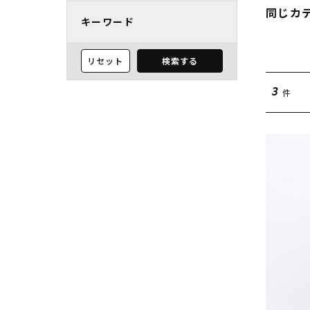
同じカ
キーワード
リセット
検索する
件
3