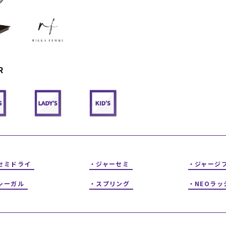
フィットネス
チケット
ストライダー/バイク/その他
中古/アウトレット スノーボード
SKATE TOP
R
SURF TOP
FASHION TOP
SNOW TOP
セミドライ
ジャーセミ
ジャージ
シーガル
スプリング
NEOラッ