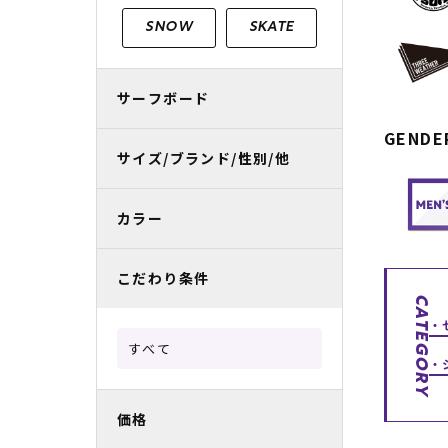
レディースラッシュガード
スノーボード レンタル
レディース
リフト電子
SNOW
SKATE
中古/アウトレット スノーウェア
サーフボード
GENDE
サイズ/ブランド/性別/他
カラー
こだわり条件
CATEGORY
すべて
価格