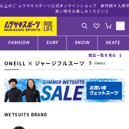
ムラサキスポーツ公式オンラインショップ 新作続々入荷中！是非お
買い物をお楽しみください♪
ゲスト
様
ログイン
会員登録
FASHION
SURF
SNOW
SKATE
商品一覧を見る
ONEILL × ジャージフルスーツ
店舗一覧
5
items
CATEGORY
ファッションTOP
WETSUITS BRAND
サーフTOP