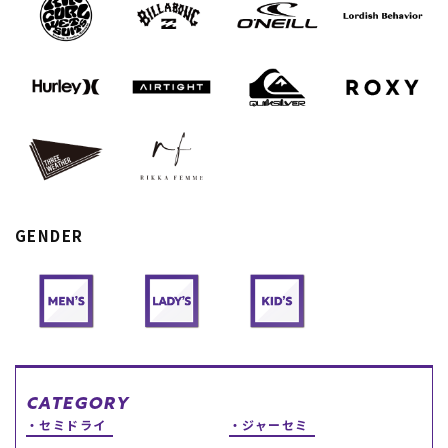
スノーTOP
スケートTOP
CONTENTS
SUPPORT
ブランド一覧
ご利用ガイド
GENDER
特集一覧
会員ランク
RIDE LIFE MAGAZINE一
店頭受取サービス
覧
ギフトラッピング
スタッフスナップ
アフターサポート
中古/アウトレット サー
下取り保証について
フ
よくある質問
中古/アウトレット スノ
店舗一覧
ー
お問い合わせ
ニュース
CATEGORY
セミドライ
ジャーセミ