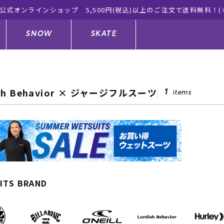
ムラサ
SNOW
SKATE
ish Behavior × ジャージフルスーツ
1
items
ジャケット
ド
ド板
ード
トップス
ウェットスーツ
バインディング
キッズスケートボード
ドメンテナンスグッズ
ドセット
ードグッズ
サンダル
キッズサーフィン
スノーボードウェア
スケートボードメンテナンスグッ
ズ
ングッズ
ド
ドグローブ
キッズ
ウインターアイテム
キッズスノーボード
ITS BRAND
シュガード
トレット サーフボード
ドグッズ
レディース水着
中古/アウトレット ウェットスーツ
スノーボードメンテナンスグッズ