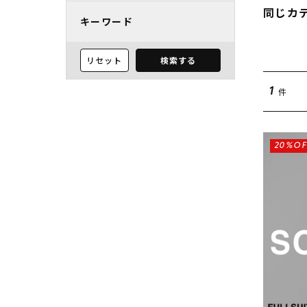
同じカ
キーワード
リセット
検索する
件
1
20%OF