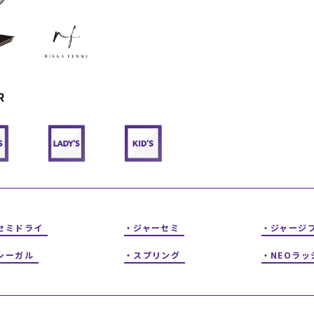
フィットネス
チケット
ストライダー/バイク/その他
中古/アウトレット スノーボード
SKATE TOP
R
SURF TOP
FASHION TOP
SNOW TOP
セミドライ
ジャーセミ
ジャージ
シーガル
スプリング
NEOラッ