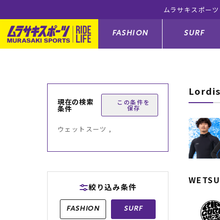
無料！(※一部対象外有り)
FASHION
SURF
Lord
ファションカテゴリー
サーフィンカテゴリー
スノーボードカテゴリー
スケートボードカテゴリー
現在の検索
この条件を
条件
保存
すべてのアイテム
すべてのアイテム
すべてのアイテム
すべてのアイテム
アウター/
サーフボー
スノーボー
スケートボ
ウェットスーツ ,
ボトムス
サーフィングッズ
スノーボードブーツ
スケートボードパーツ
シューズ
サーフボー
スノーボー
スケートボ
バッグ
ボディーボード
スノーボードゴーグル
GO スケートセット
ファッショ
スキムボー
スノーボー
WETSU
絞り込み条件
メンズ水着
GO ボディーボード
キッズスノーボードセット
メンズラッ
中古/アウ
スノーボー
FASHION
SURF