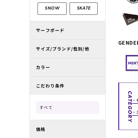
レディースラッシュガード
スノーボード レンタル
レディース
リフト電子
SNOW
SKATE
中古/アウトレット スノーウェア
サーフボード
GENDE
サイズ/ブランド/性別/他
カラー
こだわり条件
CATEGORY
すべて
価格