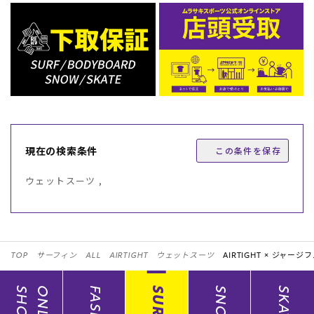
現在の検索条件
この条件を保存
ウェットスーツ ,
TOP
サーフィン
ALL
AIRTIGHT
ウェットスーツ
AIRTIGHT ×
ジャージフ
SHOP
SURF
SNOW
SKATE