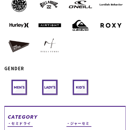
スノーTOP
スケートTOP
CONTENTS
SUPPORT
ブランド一覧
ご利用ガイド
GENDER
特集一覧
会員ランク
RIDE LIFE MAGAZINE一
店頭受取サービス
覧
ギフトラッピング
スタッフスナップ
アフターサポート
中古/アウトレット サー
下取り保証について
フ
よくある質問
中古/アウトレット スノ
店舗一覧
ー
お問い合わせ
ニュース
CATEGORY
セミドライ
ジャーセミ