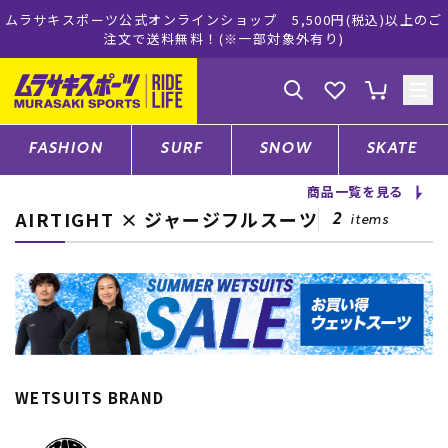
ムラサキスポーツ公式オンラインショップ 5,500円(税込)以上のご
注文で送料無料！(※一部対象外有り)
ゲスト
様
ログイン
会員登録
FASHION
SURF
SNOW
SKATE
商品一覧を見る
AIRTIGHT × ジャージフルスーツ
店舗一覧
2
items
CATEGORY
ファッションTOP
WETSUITS BRAND
サーフTOP