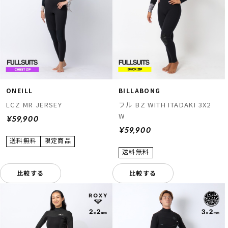
ONEILL
BILLABONG
LCZ MR JERSEY
フル BZ WITH ITADAKI 3X2
W
¥59,900
¥59,900
比較する
比較する