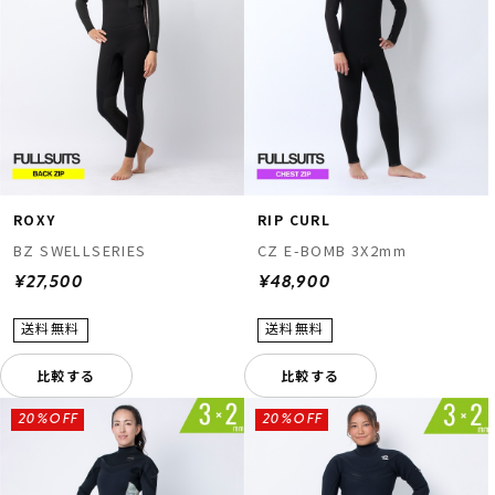
ROXY
RIP CURL
BZ SWELLSERIES
CZ E-BOMB 3X2mm
¥27,500
¥48,900
比較する
比較する
20%OFF
20%OFF