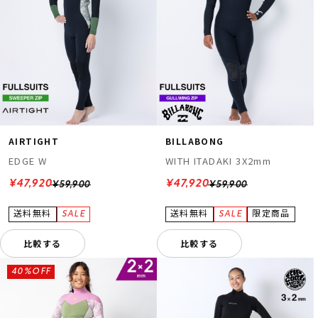
AIRTIGHT
BILLABONG
EDGE W
WITH ITADAKI 3X2mm
¥47,920
¥47,920
¥59,900
¥59,900
比較する
比較する
40%OFF