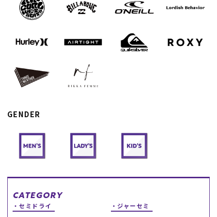
スノーTOP
スケートTOP
CONTENTS
SUPPORT
ブランド一覧
ご利用ガイド
GENDER
特集一覧
会員ランク
RIDE LIFE MAGAZINE一
店頭受取サービス
覧
ギフトラッピング
スタッフスナップ
アフターサポート
中古/アウトレット サー
下取り保証について
フ
よくある質問
中古/アウトレット スノ
店舗一覧
ー
お問い合わせ
ニュース
CATEGORY
セミドライ
ジャーセミ