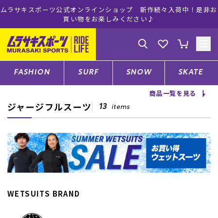
ムラサキスポーツ公式オンラインショップ 新作続々入荷中！是非お
買い物をお楽しみください♪
ゲスト
様
ログイン
会員登録
FASHION
SURF
SNOW
SKATE
商品一覧を見る
ジャージフルスーツ
店舗一覧
13
items
CATEGORY
ファッションTOP
WETSUITS BRAND
サーフTOP