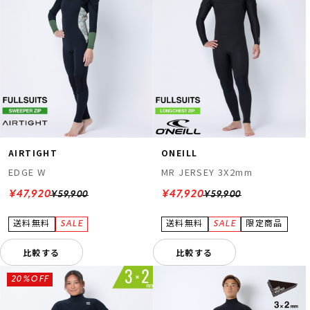
AIRTIGHT
ONEILL
EDGE W
MR JERSEY 3X2mm
¥47,920
¥47,920
¥59,900
¥59,900
比較する
比較する
20%OFF