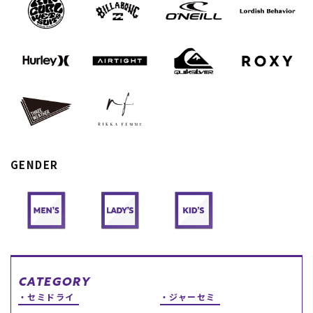
スノーTOP
スケートTOP
CONTENTS
SUPPORT
ブランド一覧
ご利用ガイド
GENDER
特集一覧
会員ランク
RIDE LIFE MAGAZINE一
店頭受取サービス
覧
ギフトラッピング
スタッフスナップ
アフターサポート
中古/アウトレット サー
下取り保証について
フ
よくある質問
中古/アウトレット スノ
店舗一覧
ー
お問い合わせ
ニュース
CATEGORY
セミドライ
ジャーセミ