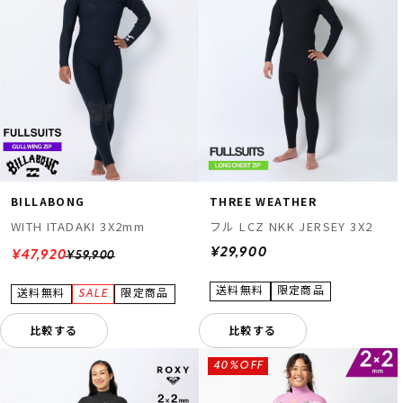
BILLABONG
THREE WEATHER
WITH ITADAKI 3X2mm
フル LCZ NKK JERSEY 3X2
¥29,900
¥47,920
¥59,900
比較する
比較する
40%OFF