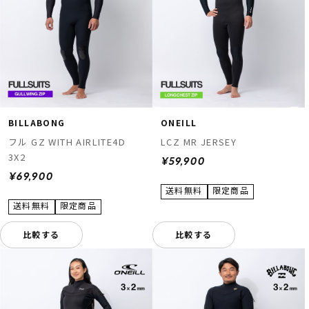
BILLABONG
ONEILL
フル GZ WITH AIRLITE4D
LCZ MR JERSEY
3X2
¥59,900
¥69,900
比較する
比較する