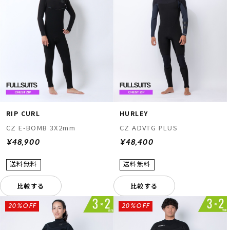
RIP CURL
HURLEY
CZ E-BOMB 3X2mm
CZ ADVTG PLUS
¥48,900
¥48,400
比較する
比較する
20%OFF
20%OFF