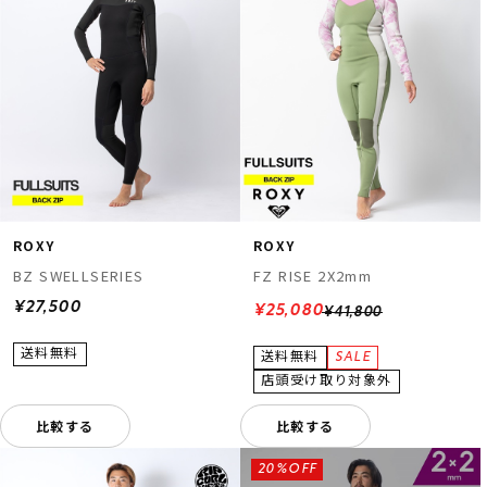
ROXY
ROXY
BZ SWELLSERIES
FZ RISE 2X2mm
¥27,500
¥25,080
¥41,800
比較する
比較する
20%OFF