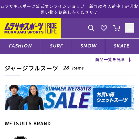
ムラサキスポーツ公式オンラインショップ 新作続々入荷中！是非お
買い物をお楽しみください♪
ゲスト
様
ログイン
会員登録
FASHION
SURF
SNOW
SKATE
商品一覧を見る
ジャージフルスーツ
店舗一覧
28
items
CATEGORY
ファッションTOP
WETSUITS BRAND
サーフTOP