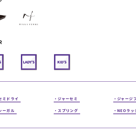
フィットネス
チケット
ストライダー/バイク/その他
中古/アウトレット スノーボード
SKATE TOP
R
SURF TOP
FASHION TOP
SNOW TOP
セミドライ
ジャーセミ
ジャージ
シーガル
スプリング
NEOラッ