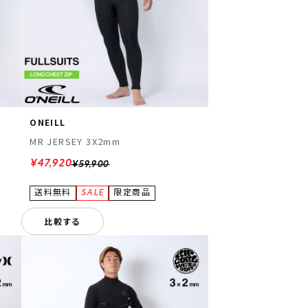
ONEILL
MR JERSEY 3X2mm
¥47,920
¥59,900
比較する