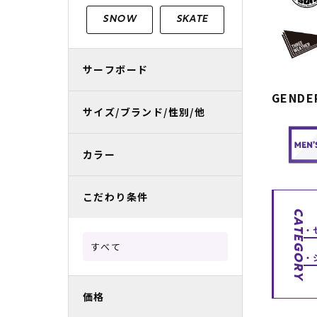
レディースラッシュガード
スノーボード レンタル
レディース
リフト電子
SNOW
SKATE
中古/アウトレット スノーウェア
サーフボード
GENDE
サイズ/ブランド/性別/他
カラー
こだわり条件
CATEGORY
すべて
価格