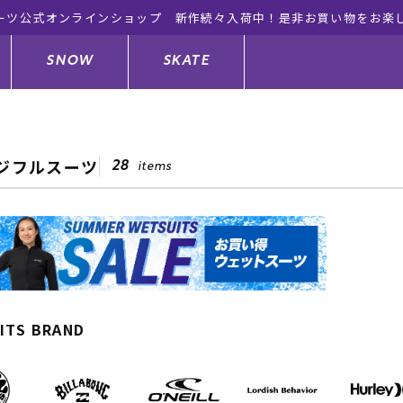
ーツ公式オンラインショップ 新作続々入荷中！是非お買い物をお楽
SNOW
SKATE
ジフルスーツ
28
items
ジャケット
ド
ド板
ード
トップス
ウェットスーツ
バインディング
キッズスケートボード
ドメンテナンスグッズ
ドセット
ードグッズ
サンダル
キッズサーフィン
スノーボードウェア
スケートボードメンテナンスグッ
ズ
ングッズ
ド
ドグローブ
キッズ
ウインターアイテム
キッズスノーボード
ITS BRAND
シュガード
トレット サーフボード
ドグッズ
レディース水着
中古/アウトレット ウェットスーツ
スノーボードメンテナンスグッズ