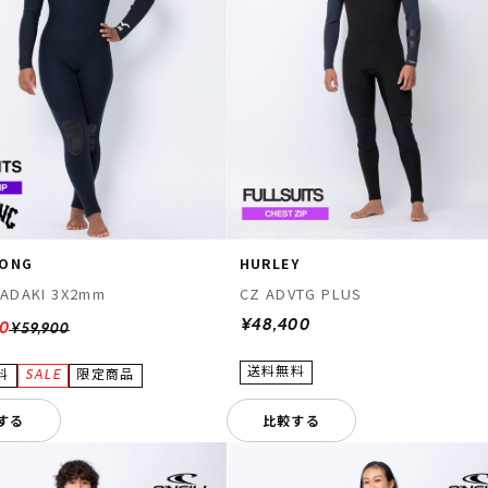
BONG
HURLEY
TADAKI 3X2mm
CZ ADVTG PLUS
¥48,400
20
¥59,900
する
比較する