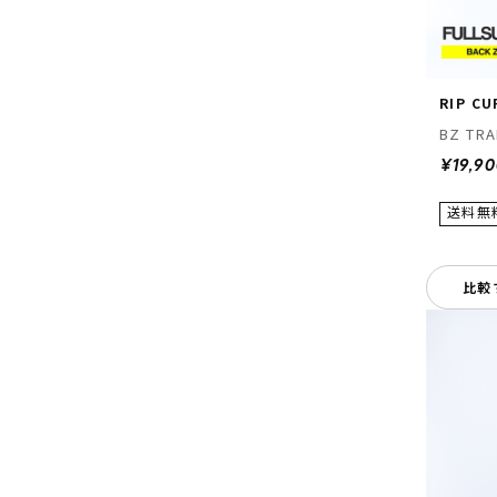
RIP CU
BZ TR
¥19,9
比較