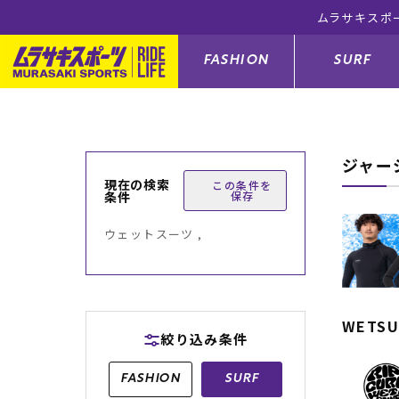
ムラサキスポ
FASHION
SURF
ジャー
ファションカテゴリー
サーフィンカテゴリー
スノーボードカテゴリー
スケートボードカテゴリー
現在の検索
この条件を
条件
保存
すべてのアイテム
すべてのアイテム
すべてのアイテム
すべてのアイテム
アウター/
サーフボー
スノーボー
スケートボ
ウェットスーツ ,
ボトムス
サーフィングッズ
スノーボードブーツ
スケートボードパーツ
シューズ
サーフボー
スノーボー
スケートボ
バッグ
ボディーボード
スノーボードゴーグル
GO スケートセット
ファッショ
スキムボー
スノーボー
WETSU
絞り込み条件
メンズ水着
GO ボディーボード
キッズスノーボードセット
メンズラッ
中古/アウ
スノーボー
FASHION
SURF