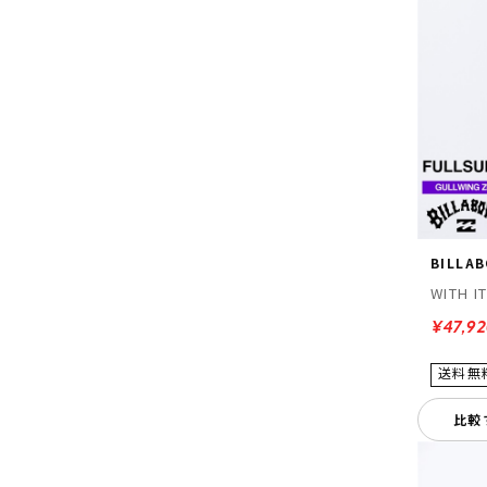
BILLA
WITH I
¥47,9
比較