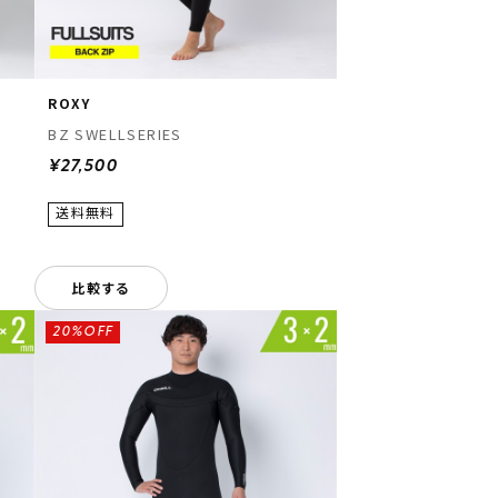
ROXY
BZ SWELLSERIES
¥27,500
比較する
20%OFF