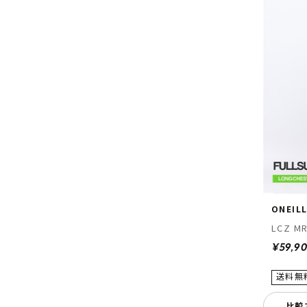
ONEIL
LCZ MR
¥59,9
比較