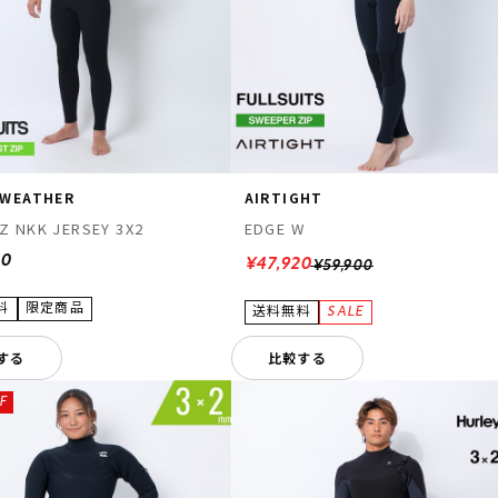
 WEATHER
AIRTIGHT
 LCZ NKK JERSEY 3X2
EDGE W
00
¥47,920
¥59,900
する
比較する
F