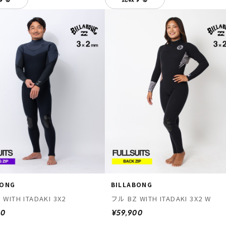
BONG
BILLABONG
 GZ WITH ITADAKI 3X2
フル BZ WITH ITADAKI 3X2 W
00
¥59,900