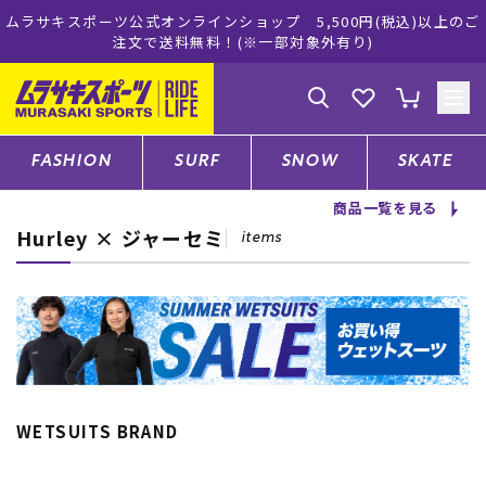
式オンラインショップ 5,500円(税込)以上のご
ムラサキスポーツ公
で送料無料！(※一部対象外有り)
ゲスト
様
ログイン
会員登録
FASHION
SURF
SNOW
SKATE
商品一覧を見る
Hurley × ジャーセミ
店舗一覧
items
CATEGORY
ファッションTOP
WETSUITS BRAND
サーフTOP