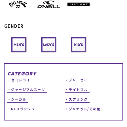
スノーTOP
スケートTOP
GENDER
CONTENTS
SUPPORT
ブランド一覧
ご利用ガイド
特集一覧
会員ランク
CATEGORY
RIDE LIFE MAGAZINE一
店頭受取サービス
セミドライ
ジャーセミ
覧
ギフトラッピング
スタッフスナップ
アフターサポート
ジャージフルスーツ
ライトフル
中古/アウトレット サー
下取り保証について
フ
よくある質問
シーガル
スプリング
中古/アウトレット スノ
店舗一覧
ー
お問い合わせ
NEOラッシュ
ジャケット/その他
ニュース