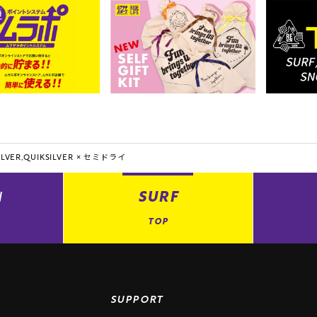
LVER,QUIKSILVER ×
セミドライ
N
SURF
TOP
SUPPORT