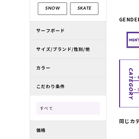
レディースラッシュガード
スノーボード レンタル
レディース
リフト電子
SNOW
SKATE
GENDE
中古/アウトレット スノーウェア
サーフボード
サイズ/ブランド/性別/他
カラー
CATEGORY
こだわり条件
すべて
同じカ
価格