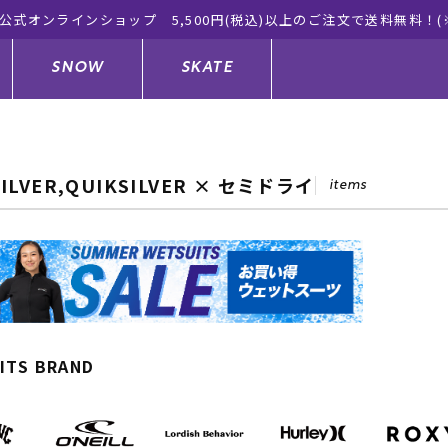
※一部対象外有り)
SNOW
SKATE
SILVER,QUIKSILVER × セミドライ
items
ジャケット
ド
ド板
ード
トップス
ウェットスーツ
バインディング
キッズスケートボード
ドメンテナンスグッズ
ドセット
ードグッズ
サンダル
キッズサーフィン
スノーボードウェア
スケートボードメンテナンスグッ
ズ
ングッズ
ド
ドグローブ
キッズ
ウインターアイテム
キッズスノーボード
ITS BRAND
シュガード
トレット サーフボード
ドグッズ
レディース水着
中古/アウトレット ウェットスーツ
スノーボードメンテナンスグッズ