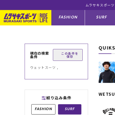
公式オンラインショップ 5,500円(税込)以上のご注文で送料無料！(
FASHION
SURF
QUIK
ファションカテゴリー
サーフィンカテゴリー
スノーボードカテゴリー
スケートボードカテゴリー
現在の検索
この条件を
条件
保存
すべてのアイテム
すべてのアイテム
すべてのアイテム
すべてのアイテム
アウター/
サーフボー
スノーボー
スケートボ
ウェットスーツ ,
ボトムス
サーフィングッズ
スノーボードブーツ
スケートボードパーツ
シューズ
サーフボー
スノーボー
スケートボ
バッグ
ボディーボード
スノーボードゴーグル
GO スケートセット
ファッショ
スキムボー
スノーボー
WETSU
絞り込み条件
メンズ水着
GO ボディーボード
キッズスノーボードセット
メンズラッ
中古/アウ
スノーボー
FASHION
SURF