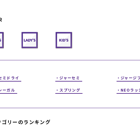
フィットネス
チケット
ストライダー/バイク/その他
中古/アウトレット スノーボード
R
SKATE TOP
SURF TOP
FASHION TOP
セミドライ
ジャーセミ
ジャージ
SNOW TOP
シーガル
スプリング
NEOラッ
テゴリーのランキング