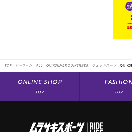
TOP
サーフィン
ALL
QUIKSILVER,QUIKSILVER
ウェットスーツ
QUIKSI
ONLINE
SHOP
FASHIO
TOP
TOP