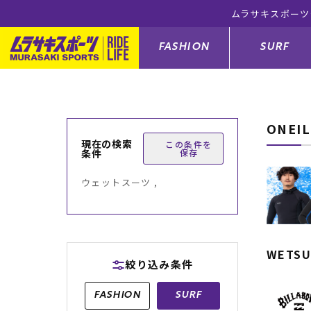
FASHION
SURF
ONEI
ファションカテゴリー
サーフィンカテゴリー
スノーボードカテゴリー
スケートボードカテゴリー
現在の検索
この条件を
条件
保存
すべてのアイテム
すべてのアイテム
すべてのアイテム
すべてのアイテム
アウター/
サーフボー
スノーボー
スケートボ
ウェットスーツ ,
ボトムス
サーフィングッズ
スノーボードブーツ
スケートボードパーツ
シューズ
サーフボー
スノーボー
スケートボ
バッグ
ボディーボード
スノーボードゴーグル
GO スケートセット
ファッショ
スキムボー
スノーボー
WETSU
絞り込み条件
メンズ水着
GO ボディーボード
キッズスノーボードセット
メンズラッ
中古/アウ
スノーボー
FASHION
SURF