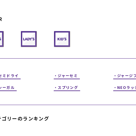
フィットネス
チケット
ストライダー/バイク/その他
中古/アウトレット スノーボード
R
SKATE TOP
SURF TOP
FASHION TOP
セミドライ
ジャーセミ
ジャージ
SNOW TOP
シーガル
スプリング
NEOラッ
テゴリーのランキング