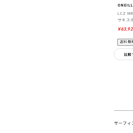
ONEIL
LCZ M
サキス
¥63,9
比較
サーフィ