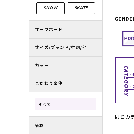
レディースラッシュガード
スノーボード レンタル
レディース
リフト電子
SNOW
SKATE
GENDE
中古/アウトレット スノーウェア
サーフボード
サイズ/ブランド/性別/他
カラー
CATEGORY
こだわり条件
すべて
同じカ
価格