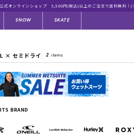
ムラサキスポーツ公式オンラインショップ 新作続々入
SNOW
SKATE
LL × セミドライ
2
items
ジャケット
ド
ド板
ード
トップス
ウェットスーツ
バインディング
キッズスケートボード
ドメンテナンスグッズ
ドセット
ードグッズ
サンダル
キッズサーフィン
スノーボードウェア
スケートボードメンテナンスグッ
ズ
ングッズ
ド
ドグローブ
キッズ
ウインターアイテム
キッズスノーボード
ITS BRAND
シュガード
トレット サーフボード
ドグッズ
レディース水着
中古/アウトレット ウェットスーツ
スノーボードメンテナンスグッズ