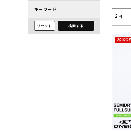
キーワード
件
2
リセット
検索する
20%OF