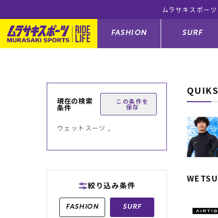
ョップ 5,500円(税込)以上のご注文で送料無料！(※一部対象外有
FASHION
SURF
QUIK
ファションカテゴリー
サーフィンカテゴリー
スノーボードカテゴリー
スケートボードカテゴリー
現在の検索
この条件を
条件
保存
すべてのアイテム
すべてのアイテム
すべてのアイテム
すべてのアイテム
アウター/
サーフボー
スノーボー
スケートボ
ウェットスーツ ,
ボトムス
サーフィングッズ
スノーボードブーツ
スケートボードパーツ
シューズ
サーフボー
スノーボー
スケートボ
バッグ
ボディーボード
スノーボードゴーグル
GO スケートセット
ファッショ
スキムボー
スノーボー
WETSU
絞り込み条件
メンズ水着
GO ボディーボード
キッズスノーボードセット
メンズラッ
中古/アウ
スノーボー
FASHION
SURF