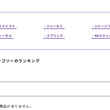
フィットネス
チケット
ストライダー/バイク/その他
中古/アウトレット スノーボード
SKATE TOP
セミドライ
ジャーセミ
ジャージ
シーガル
スプリング
NEOラッ
SURF TOP
FASHION TOP
テゴリーのランキング
SNOW TOP
商品がありません。