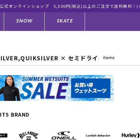
り)
SNOW
SKATE
SILVER,QUIKSILVER × セミドライ
items
ジャケット
ド
ド板
ード
トップス
ウェットスーツ
バインディング
キッズスケートボード
ドメンテナンスグッズ
ドセット
ードグッズ
サンダル
キッズサーフィン
スノーボードウェア
スケートボードメンテナンスグッ
ズ
ングッズ
ド
ドグローブ
キッズ
ウインターアイテム
キッズスノーボード
ITS BRAND
シュガード
トレット サーフボード
ドグッズ
レディース水着
中古/アウトレット ウェットスーツ
スノーボードメンテナンスグッズ