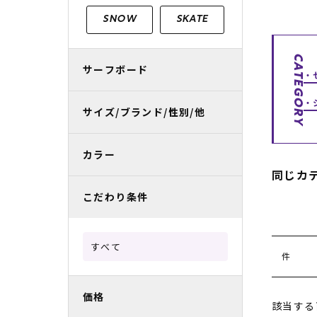
レディースラッシュガード
スノーボード レンタル
レディース
リフト電子
SNOW
SKATE
中古/アウトレット スノーウェア
CATEGORY
サーフボード
サイズ/ブランド/性別/他
カラー
同じカ
こだわり条件
すべて
件
価格
該当する