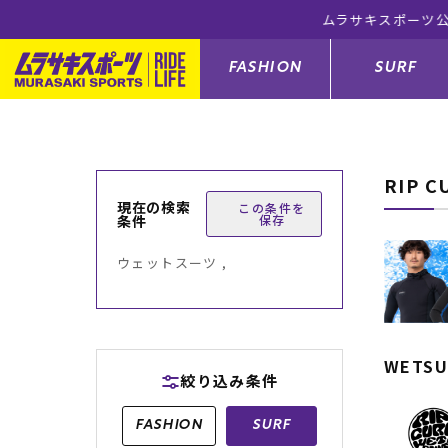
FASHION
SURF
RIP 
ファションカテゴリー
サーフィンカテゴリー
スノーボードカテゴリー
スケートボードカテゴリー
現在の検索
この条件を
条件
保存
すべてのアイテム
すべてのアイテム
すべてのアイテム
すべてのアイテム
アウター/
サーフボー
スノーボー
スケートボ
ウェットスーツ ,
ボトムス
サーフィングッズ
スノーボードブーツ
スケートボードパーツ
シューズ
サーフボー
スノーボー
スケートボ
バッグ
ボディーボード
スノーボードゴーグル
GO スケートセット
ファッショ
スキムボー
スノーボー
WETSU
絞り込み条件
メンズ水着
GO ボディーボード
キッズスノーボードセット
メンズラッ
中古/アウ
スノーボー
FASHION
SURF