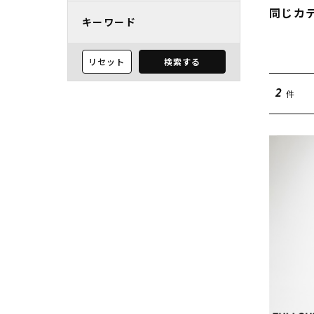
同じカ
キーワード
リセット
検索する
件
2