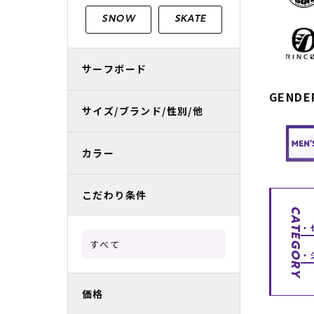
レディースラッシュガード
スノーボード レンタル
レディース
リフト電子
SNOW
SKATE
中古/アウトレット スノーウェア
サーフボード
GENDE
サイズ/ブランド/性別/他
カラー
こだわり条件
CATEGORY
すべて
価格