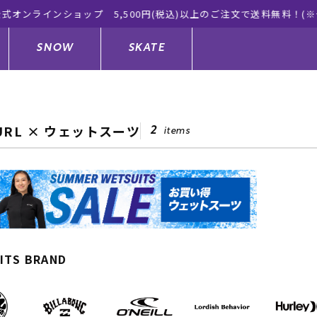
ムラサキスポーツ公式オンラインショップ 新作続々入荷
SNOW
SKATE
CURL × ウェットスーツ
2
items
ジャケット
ド
ド板
ード
トップス
ウェットスーツ
バインディング
キッズスケートボード
ドメンテナンスグッズ
ドセット
ードグッズ
サンダル
キッズサーフィン
スノーボードウェア
スケートボードメンテナンスグッ
ズ
ングッズ
ド
ドグローブ
キッズ
ウインターアイテム
キッズスノーボード
ITS BRAND
シュガード
トレット サーフボード
ドグッズ
レディース水着
中古/アウトレット ウェットスーツ
スノーボードメンテナンスグッズ