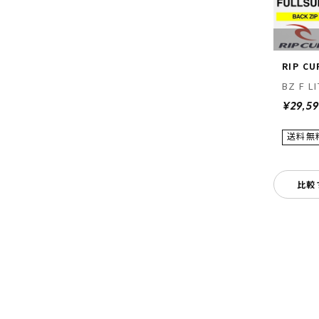
RIP CU
BZ F L
¥29,5
比較