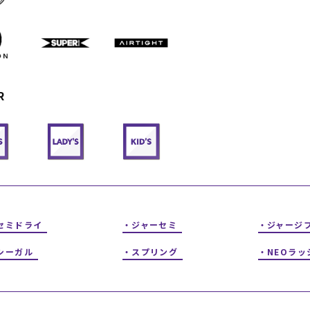
フィットネス
チケット
ストライダー/バイク/その他
中古/アウトレット スノーボード
SKATE TOP
R
SURF TOP
FASHION TOP
SNOW TOP
セミドライ
ジャーセミ
ジャージ
シーガル
スプリング
NEOラッ