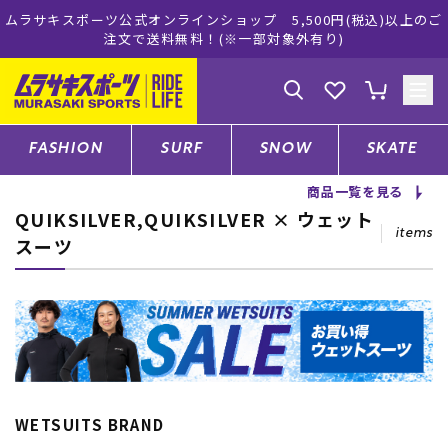
インショップ 5,500円(税込)以上のご
ムラサキスポーツ公式オン
無料！(※一部対象外有り)
買い物
ゲスト
様
ログイン
会員登録
FASHION
SURF
SNOW
SKATE
商品一覧を見る
QUIKSILVER,QUIKSILVER × ウェット
店舗一覧
items
スーツ
CATEGORY
ファッションTOP
サーフTOP
WETSUITS BRAND