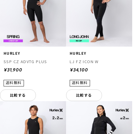
HURLEY
HURLEY
SSP CZ ADVTG PLUS
LJ FZ ICON W
¥31,900
¥34,100
比較する
比較する