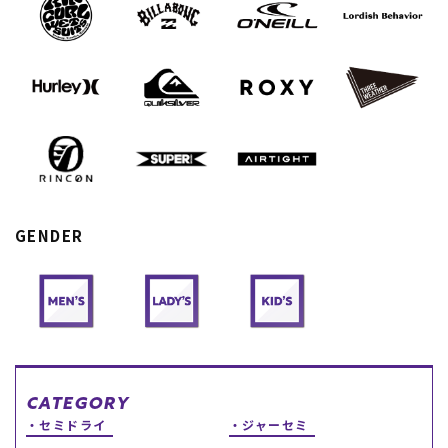
スノーTOP
スケートTOP
CONTENTS
SUPPORT
ブランド一覧
ご利用ガイド
GENDER
特集一覧
会員ランク
RIDE LIFE MAGAZINE一
店頭受取サービス
覧
ギフトラッピング
スタッフスナップ
アフターサポート
中古/アウトレット サー
下取り保証について
フ
よくある質問
中古/アウトレット スノ
店舗一覧
ー
お問い合わせ
ニュース
CATEGORY
セミドライ
ジャーセミ