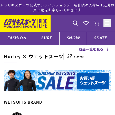
ムラサキスポーツ公式オンラインショップ 新作続々入荷中！是非お
買い物をお楽しみください♪
ゲスト
様
ログイン
会員登録
FASHION
SURF
SNOW
SKATE
商品一覧を見る
Hurley × ウェットスーツ
店舗一覧
27
items
CATEGORY
ファッションTOP
WETSUITS BRAND
サーフTOP