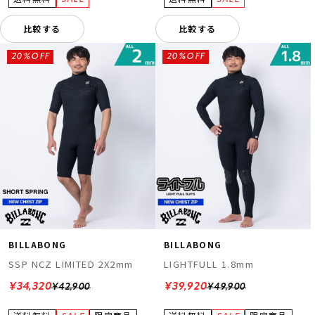
比較する
比較する
20%OFF
20%OFF
BILLABONG
BILLABONG
SSP NCZ LIMITED 2X2mm
LIGHTFULL 1.8mm
¥34,320
¥39,920
¥42,900
¥49,900