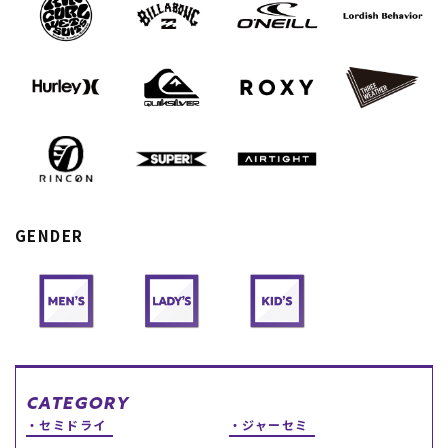
スノーTOP
スケートTOP
CONTENTS
SUPPORT
ブランド一覧
ご利用ガイド
GENDER
特集一覧
会員ランク
RIDE LIFE MAGAZINE一
店頭受取サービス
覧
ギフトラッピング
スタッフスナップ
アフターサポート
中古/アウトレット サー
下取り保証について
フ
よくある質問
中古/アウトレット スノ
店舗一覧
ー
お問い合わせ
ニュース
CATEGORY
セミドライ
ジャーセミ