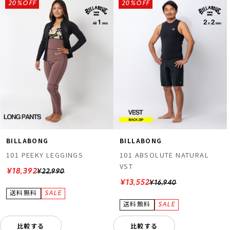
20%OFF
20%OFF
BILLABONG
BILLABONG
101 PEEKY LEGGINGS
101 ABSOLUTE NATURAL
VST
¥18,392
¥22,990
¥13,552
¥16,940
比較する
比較する