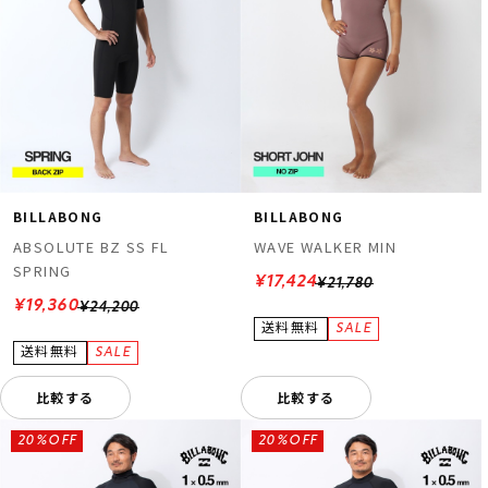
BILLABONG
BILLABONG
ABSOLUTE BZ SS FL
WAVE WALKER MIN
SPRING
¥17,424
¥21,780
¥19,360
¥24,200
比較する
比較する
20%OFF
20%OFF