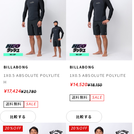
BILLABONG
BILLABONG
1X0.5 ABSOLUTE POLYLITE
1X0.5 ABSOLUTE POLYLITE
H
¥14,520
¥18,150
¥17,424
¥21,780
比較する
比較する
20%OFF
20%OFF