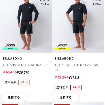
BILLABONG
BILLABONG
101 ABSOLUTE NATURAL JK
101 ABSOLUTE NATRAL SS
JK
¥16,456
¥20,570
¥15,294
¥19,118
比較する
比較する