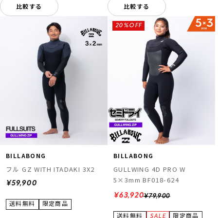
比較する
比較する
20%OFF
BILLABONG
BILLABONG
フル GZ WITH ITADAKI 3X2
GULLWING 4D PRO W
5×3mm BF018-624
¥59,900
¥63,920
¥79,900