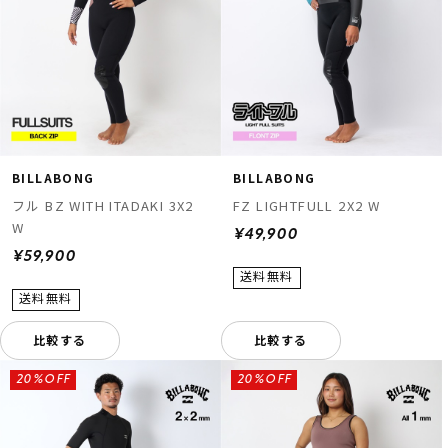
BILLABONG
BILLABONG
フル BZ WITH ITADAKI 3X2
FZ LIGHTFULL 2X2 W
W
¥49,900
¥59,900
比較する
比較する
20%OFF
20%OFF