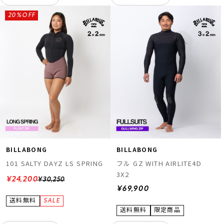
20%OFF
BILLABONG
BILLABONG
101 SALTY DAYZ LS SPRING
フル GZ WITH AIRLITE4D
3X2
¥24,200
¥30,250
¥69,900