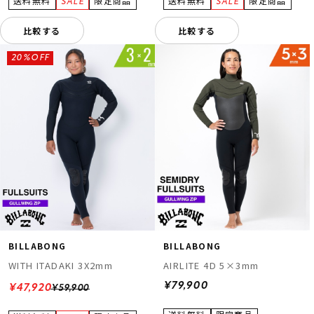
比較する
比較する
20%OFF
BILLABONG
BILLABONG
WITH ITADAKI 3X2mm
AIRLITE 4D 5×3mm
¥79,900
¥47,920
¥59,900