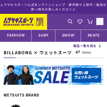
ムラサキスポーツ公式オンラインショップ 新作続々入荷中！是非お
買い物をお楽しみください♪
ゲスト
様
ログイン
会員登録
FASHION
SURF
SNOW
SKATE
商品一覧を見る
BILLABONG × ウェットスーツ
店舗一覧
47
items
CATEGORY
ファッションTOP
WETSUITS BRAND
サーフTOP