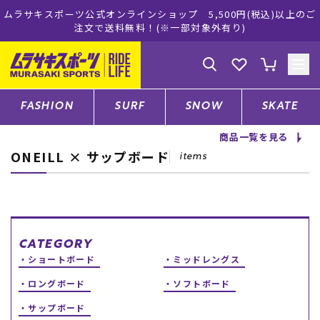
ムラサキスポーツ公式オンラインショップ 5,500円(税込)以上のご
注文で送料無料！(※一部対象外有り)
ゲスト
様
ログイン
会員登録
FASHION
SURF
SNOW
SKATE
商品一覧を見る
ONEILL × サップボード
店舗一覧
items
CATEGORY
CATEGORY
ショートボード
ミッドレングス
ファッションTOP
ロングボード
ソフトボード
サーフTOP
サップボード