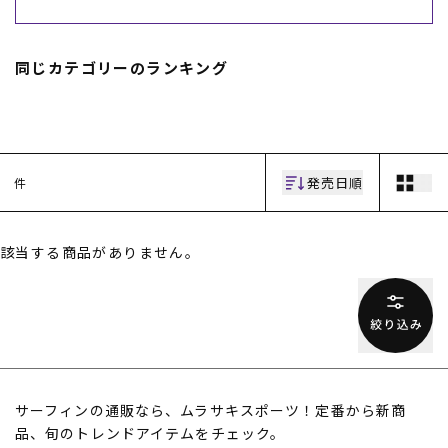
スノーTOP
同じカテゴリーのランキング
スケートTOP
発売日順
件
CONTENTS
SUPPORT
ブランド一覧
ご利用ガイド
特集一覧
会員ランク
該当する商品がありません。
RIDE LIFE MAGAZINE一
店頭受取サービス
覧
ギフトラッピング
スタッフスナップ
アフターサポート
中古/アウトレット サー
下取り保証について
フ
よくある質問
中古/アウトレット スノ
店舗一覧
ー
お問い合わせ
ニュース
サーフィンの通販なら、ムラサキスポーツ！定番から新商
品、旬のトレンドアイテムをチェック。