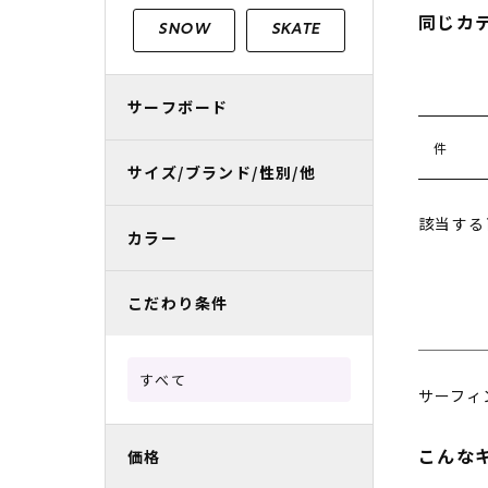
レディースラッシュガード
スノーボード レンタル
レディース
リフト電子
同じカ
SNOW
SKATE
中古/アウトレット スノーウェア
サーフボード
件
サイズ/ブランド/性別/他
該当する
カラー
こだわり条件
すべて
サーフィ
こんな
価格