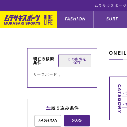
ムラサキスポーツ
FASHION
SURF
ONEI
ファションカテゴリー
サーフィンカテゴリー
スノーボードカテゴリー
スケートボードカテゴリー
現在の検索
この条件を
条件
保存
すべてのアイテム
すべてのアイテム
すべてのアイテム
すべてのアイテム
アウター/
サーフボー
スノーボー
スケートボ
サーフボード ,
ボトムス
サーフィングッズ
スノーボードブーツ
スケートボードパーツ
シューズ
サーフボー
スノーボー
スケートボ
CATEGORY
バッグ
ボディーボード
スノーボードゴーグル
GO スケートセット
ファッショ
スキムボー
スノーボー
絞り込み条件
メンズ水着
GO ボディーボード
キッズスノーボードセット
メンズラッ
中古/アウ
スノーボー
FASHION
SURF