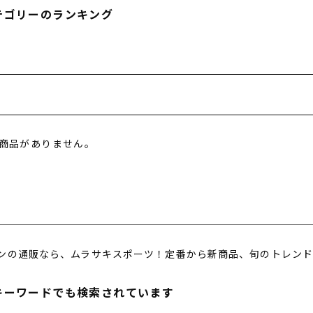
フィットネス
チケット
ストライダー/バイク/その他
中古/アウトレット スノーボード
テゴリーのランキング
SKATE TOP
SURF TOP
商品がありません。
FASHION TOP
SNOW TOP
ンの通販なら、ムラサキスポーツ！定番から新商品、旬のトレンド
キーワードでも検索されています