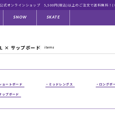
公式オンラインショップ 5,500円(税込)以上のご注文で送料無料！(
SNOW
SKATE
LL × サップボード
items
ジャケット
ド
ド板
ード
トップス
ウェットスーツ
バインディング
キッズスケートボード
ドメンテナンスグッズ
ドセット
ードグッズ
サンダル
キッズサーフィン
スノーボードウェア
スケートボードメンテナンスグッ
ズ
ショートボード
ミッドレングス
ロングボ
ングッズ
ド
ドグローブ
キッズ
ウインターアイテム
キッズスノーボード
サップボード
シュガード
トレット サーフボード
ドグッズ
レディース水着
中古/アウトレット ウェットスーツ
スノーボードメンテナンスグッズ