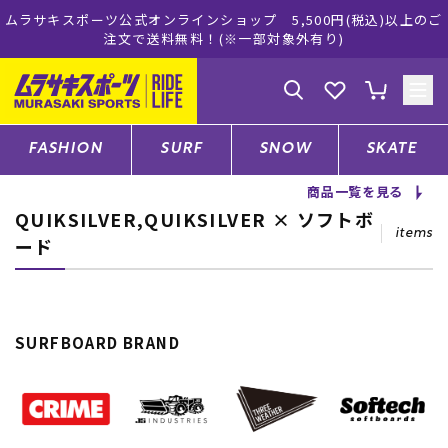
公式オンラインショップ 5,500円(税込)以上のご
ムラサキスポー
注文で送料無料！(※一部対象外有り)
ゲスト
様
ログイン
会員登録
FASHION
SURF
SNOW
SKATE
商品一覧を見る
QUIKSILVER,QUIKSILVER × ソフトボ
店舗一覧
items
ード
CATEGORY
SURFBOARD BRAND
ファッションTOP
サーフTOP