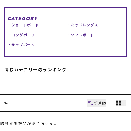
スノーTOP
CATEGORY
ショートボード
ミッドレングス
スケートTOP
ロングボード
ソフトボード
サップボード
CONTENTS
SUPPORT
ブランド一覧
ご利用ガイド
同じカテゴリーのランキング
特集一覧
会員ランク
RIDE LIFE MAGAZINE一
店頭受取サービス
覧
ギフトラッピング
スタッフスナップ
アフターサポート
中古/アウトレット サー
下取り保証について
フ
よくある質問
新着順
件
中古/アウトレット スノ
店舗一覧
ー
お問い合わせ
ニュース
該当する商品がありません。