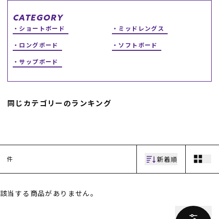
スノーTOP
CATEGORY
ショートボード
ミッドレングス
スケートTOP
ロングボード
ソフトボード
サップボード
CONTENTS
SUPPORT
同じカテゴリーのランキング
ブランド一覧
ご利用ガイド
特集一覧
会員ランク
RIDE LIFE MAGAZINE一
店頭受取サービス
覧
ギフトラッピング
スタッフスナップ
アフターサポート
新着順
件
中古/アウトレット サー
下取り保証について
フ
よくある質問
中古/アウトレット スノ
店舗一覧
ー
お問い合わせ
該当する商品がありません。
ニュース