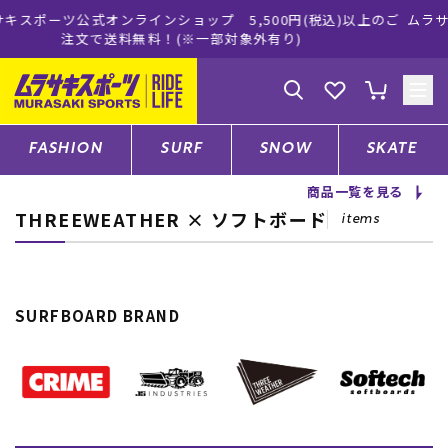
00円(税込)以上のご
ムラサキスポーツ公式オンラインショップ 新
有り)
買い物をお楽しみください
ゲスト
様
ログイン
会員登録
FASHION
SURF
SNOW
SKATE
商品一覧を見る
THREEWEATHER × ソフトボード
店舗一覧
items
CATEGORY
SURFBOARD BRAND
ファッションTOP
サーフTOP