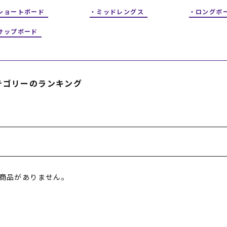
フィットネス
チケット
ストライダー/バイク/その他
中古/アウトレット スノーボード
ショートボード
ミッドレングス
ロングボ
サップボード
SKATE TOP
SURF TOP
テゴリーのランキング
FASHION TOP
SNOW TOP
商品がありません。