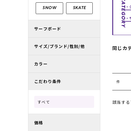
CATEGORY
レディースラッシュガード
スノーボード レンタル
レディース
リフト電子
SNOW
SKATE
中古/アウトレット スノーウェア
サーフボード
サイズ/ブランド/性別/他
同じカ
カラー
こだわり条件
件
該当する
すべて
価格