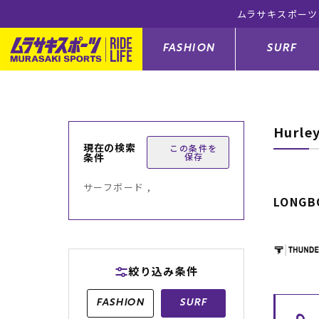
ムラサキスポーツ
FASHION
SURF
Hurl
ファションカテゴリー
サーフィンカテゴリー
スノーボードカテゴリー
スケートボードカテゴリー
現在の検索
この条件を
条件
保存
すべてのアイテム
すべてのアイテム
すべてのアイテム
すべてのアイテム
アウター/
サーフボー
スノーボー
スケートボ
サーフボード ,
LONGB
ボトムス
サーフィングッズ
スノーボードブーツ
スケートボードパーツ
シューズ
サーフボー
スノーボー
スケートボ
バッグ
ボディーボード
スノーボードゴーグル
GO スケートセット
ファッショ
スキムボー
スノーボー
絞り込み条件
メンズ水着
GO ボディーボード
キッズスノーボードセット
メンズラッ
中古/アウ
スノーボー
FASHION
SURF