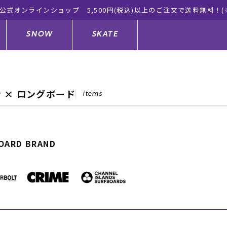
公式オンラインショップ 5,500円(税込)以上のご注文で送料無料！(
SNOW
SKATE
ey × ロングボード
items
ジャケット
ド
ド板
ード
トップス
ウェットスーツ
バインディング
キッズスケートボード
OARD BRAND
ドメンテナンスグッズ
ドセット
ードグッズ
サンダル
キッズサーフィン
スノーボードウェア
スケートボードメンテナンスグッ
ズ
ングッズ
ド
ドグローブ
キッズ
ウインターアイテム
キッズスノーボード
シュガード
トレット サーフボード
ドグッズ
レディース水着
中古/アウトレット ウェットスーツ
スノーボードメンテナンスグッズ