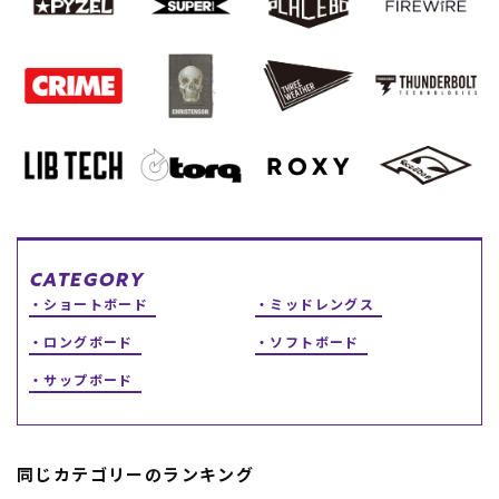
スノーTOP
スケートTOP
CONTENTS
SUPPORT
ブランド一覧
ご利用ガイド
特集一覧
会員ランク
CATEGORY
RIDE LIFE MAGAZINE一
店頭受取サービス
ショートボード
ミッドレングス
覧
ギフトラッピング
ロングボード
ソフトボード
スタッフスナップ
アフターサポート
中古/アウトレット サー
下取り保証について
サップボード
フ
よくある質問
中古/アウトレット スノ
店舗一覧
ー
お問い合わせ
ニュース
同じカテゴリーのランキング