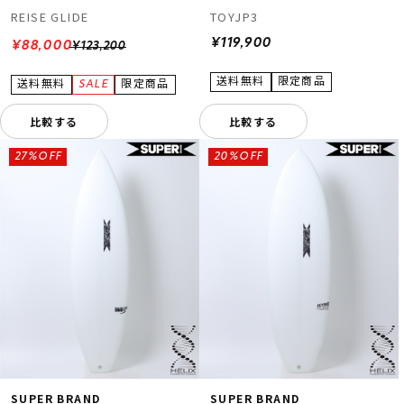
REISE GLIDE
TOYJP3
¥119,900
¥88,000
¥123,200
比較する
比較する
27%OFF
20%OFF
SUPER BRAND
SUPER BRAND