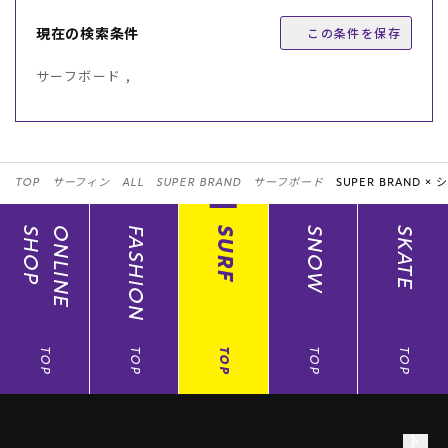
現在の検索条件
この条件を保存
サーフボード ,
TOP
サーフィン
ALL
SUPER BRAND
サーフボード
SUPER BRAND ×
シ
SHOP
ONLINE
FASHION
SURF
SNOW
SKATE
TOP
TOP
TOP
TOP
TOP