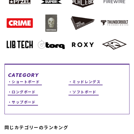
スノーTOP
スケートTOP
CONTENTS
SUPPORT
ブランド一覧
ご利用ガイド
特集一覧
会員ランク
CATEGORY
RIDE LIFE MAGAZINE一
店頭受取サービス
ショートボード
ミッドレングス
覧
ギフトラッピング
ロングボード
ソフトボード
スタッフスナップ
アフターサポート
中古/アウトレット サー
下取り保証について
サップボード
フ
よくある質問
中古/アウトレット スノ
店舗一覧
ー
お問い合わせ
ニュース
同じカテゴリーのランキング