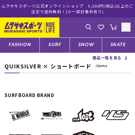
スポーツ公式オンラインショップ 5,500円(税込)以上のご
ムラサキ
注文で送料無料！(※一部対象外有り)
ゲスト
様
ログイン
会員登録
FASHION
SURF
SNOW
SKATE
商品一覧を見る
QUIKSILVER × ショートボード
店舗一覧
items
CATEGORY
SURFBOARD BRAND
ファッションTOP
サーフTOP