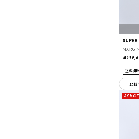
SUPER
MARGI
¥149,
比較
35%OF