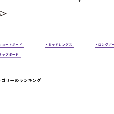
フィットネス
チケット
ストライダー/バイク/その他
中古/アウトレット スノーボード
SKATE TOP
SURF TOP
ショートボード
ミッドレングス
ロングボ
FASHION TOP
サップボード
SNOW TOP
テゴリーのランキング