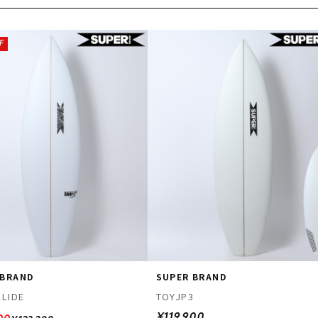
F
 BRAND
SUPER BRAND
GLIDE
TOYJP3
¥119,900