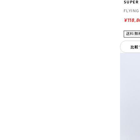
SUPER
FLYING
¥118,
比較