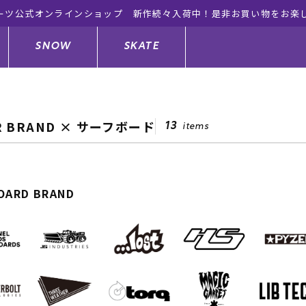
ーツ公式オンラインショップ 新作続々入荷中！是非お買い物をお楽
SNOW
SKATE
R BRAND × サーフボード
13
items
ジャケット
ド
ド板
ード
トップス
ウェットスーツ
バインディング
キッズスケートボード
OARD BRAND
ドメンテナンスグッズ
ドセット
ードグッズ
サンダル
キッズサーフィン
スノーボードウェア
スケートボードメンテナンスグッ
ズ
ングッズ
ド
ドグローブ
キッズ
ウインターアイテム
キッズスノーボード
シュガード
トレット サーフボード
ドグッズ
レディース水着
中古/アウトレット ウェットスーツ
スノーボードメンテナンスグッズ