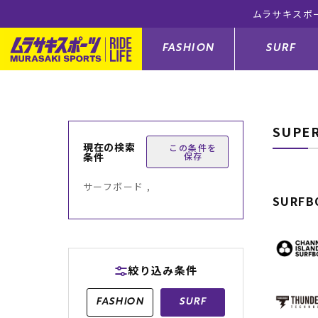
ムラサキスポ
FASHION
SURF
SUPE
ファションカテゴリー
サーフィンカテゴリー
スノーボードカテゴリー
スケートボードカテゴリー
現在の検索
この条件を
条件
保存
すべてのアイテム
すべてのアイテム
すべてのアイテム
すべてのアイテム
アウター/
サーフボー
スノーボー
スケートボ
サーフボード ,
SURFB
ボトムス
サーフィングッズ
スノーボードブーツ
スケートボードパーツ
シューズ
サーフボー
スノーボー
スケートボ
バッグ
ボディーボード
スノーボードゴーグル
GO スケートセット
ファッショ
スキムボー
スノーボー
絞り込み条件
メンズ水着
GO ボディーボード
キッズスノーボードセット
メンズラッ
中古/アウ
スノーボー
FASHION
SURF