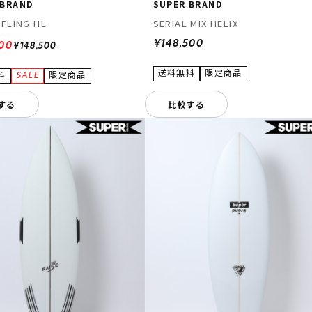
 BRAND
SUPER BRAND
 FLING HL
SERIAL MIX HELIX
¥148,500
800
¥148,500
する
比較する