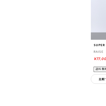
SUPER
RAISE
¥77,0
比較