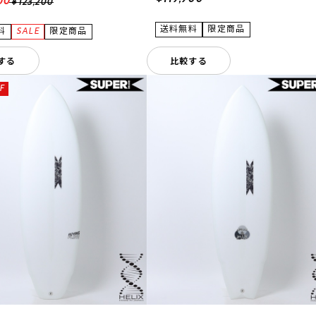
00
¥123,200
する
比較する
F