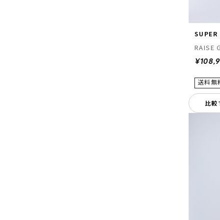
SUPER
RAISE
¥108,
比較