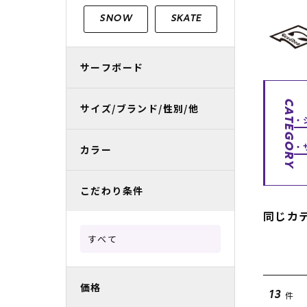
レディースラッシュガード
スノーボード レンタル
レディース
リフト電子
SNOW
SKATE
中古/アウトレット スノーウェア
サーフボード
CATEGORY
サイズ/ブランド/性別/他
カラー
こだわり条件
同じカ
すべて
価格
件
13