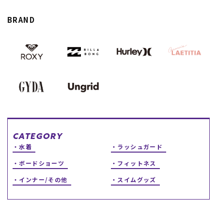
スノーTOP
BRAND
スケートTOP
CONTENTS
SUPPORT
ブランド一覧
ご利用ガイド
特集一覧
会員ランク
RIDE LIFE MAGAZINE一
店頭受取サービス
CATEGORY
覧
ギフトラッピング
水着
ラッシュガード
スタッフスナップ
アフターサポート
中古/アウトレット サー
下取り保証について
ボードショーツ
フィットネス
フ
よくある質問
中古/アウトレット スノ
店舗一覧
インナー/その他
スイムグッズ
ー
お問い合わせ
ニュース