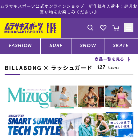
ムラサキスポーツ公式オンラインショップ 新作続々入荷中！是非お
買い物をお楽しみください♪
ゲスト
様
ログイン
会員登録
FASHION
SURF
SNOW
SKATE
商品一覧を見る
BILLABONG × ラッシュガード
店舗一覧
127
items
CATEGORY
ファッションTOP
サーフTOP