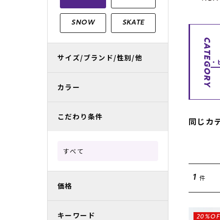
レディースラッシュガード
スノーボード レンタル
レディース
リフト電子
SNOW
SKATE
中古/アウトレット スノーウェア
CATEGORY
サイズ/ブランド/性別/他
カラー
こだわり条件
同じカ
すべて
件
1
価格
キーワード
20%OF