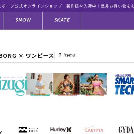
ーツ公式オンラインショップ 新作続々入荷中！是非お買い物をお楽
SNOW
SKATE
ABONG × ワンピース
1
items
ジャケット
ド
ド板
ード
トップス
ウェットスーツ
バインディング
キッズスケートボード
ドメンテナンスグッズ
ドセット
ードグッズ
サンダル
キッズサーフィン
スノーボードウェア
スケートボードメンテナンスグッ
ズ
ングッズ
ド
ドグローブ
キッズ
ウインターアイテム
キッズスノーボード
シュガード
トレット サーフボード
ドグッズ
レディース水着
中古/アウトレット ウェットスーツ
スノーボードメンテナンスグッズ