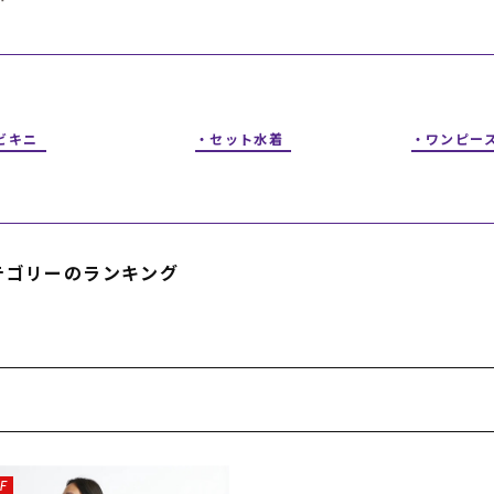
フィットネス
チケット
ストライダー/バイク/その他
中古/アウトレット スノーボード
SKATE TOP
ビキニ
セット水着
ワンピー
SURF TOP
FASHION TOP
テゴリーのランキング
SNOW TOP
F