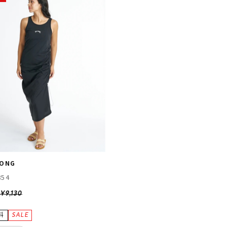
BONG
854
4
¥9,130