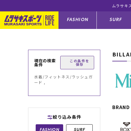
ムラサキスポ
FASHION
SURF
BILL
ファションカテゴリー
サーフィンカテゴリー
スノーボードカテゴリー
スケートボードカテゴリー
現在の検索
この条件を
条件
保存
すべてのアイテム
すべてのアイテム
すべてのアイテム
すべてのアイテム
アウター/
サーフボー
スノーボー
スケートボ
水着/フィットネス/ラッシュガ
ード ,
ボトムス
サーフィングッズ
スノーボードブーツ
スケートボードパーツ
シューズ
サーフボー
スノーボー
スケートボ
バッグ
ボディーボード
スノーボードゴーグル
GO スケートセット
ファッショ
スキムボー
スノーボー
BRAND
絞り込み条件
メンズ水着
GO ボディーボード
キッズスノーボードセット
メンズラッ
中古/アウ
スノーボー
FASHION
SURF