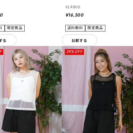
414800
00
¥16,500
する
比較する
F
29%OFF