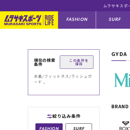
ムラサキスポ
FASHION
SURF
GYDA
ファションカテゴリー
サーフィンカテゴリー
スノーボードカテゴリー
スケートボードカテゴリー
現在の検索
この条件を
条件
保存
すべてのアイテム
すべてのアイテム
すべてのアイテム
すべてのアイテム
アウター/
サーフボー
スノーボー
スケートボ
水着/フィットネス/ラッシュガ
ード ,
ボトムス
サーフィングッズ
スノーボードブーツ
スケートボードパーツ
シューズ
サーフボー
スノーボー
スケートボ
バッグ
ボディーボード
スノーボードゴーグル
GO スケートセット
ファッショ
スキムボー
スノーボー
BRAND
絞り込み条件
メンズ水着
GO ボディーボード
キッズスノーボードセット
メンズラッ
中古/アウ
スノーボー
FASHION
SURF