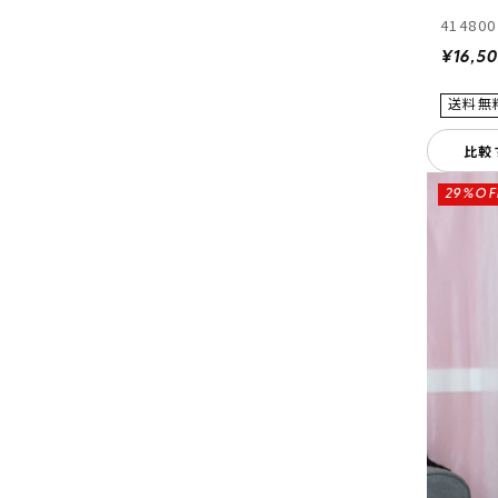
414800
¥16,5
比較
29%OF