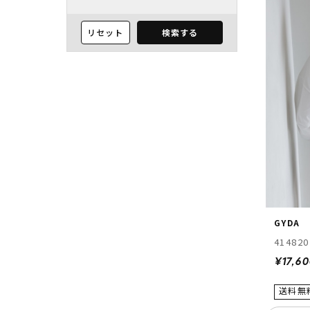
リセット
検索する
GYDA
414820
¥17,6