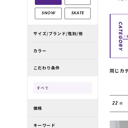
レディースラッシュガード
スノーボード レンタル
レディース
リフト電子
SNOW
SKATE
中古/アウトレット スノーウェア
CATEGORY
サイズ/ブランド/性別/他
カラー
こだわり条件
同じカ
すべて
件
22
価格
キーワード