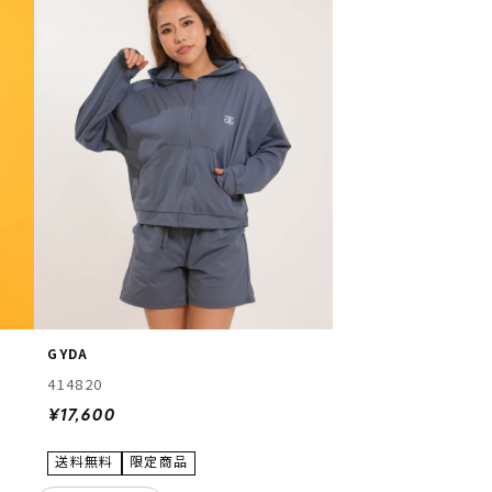
GYDA
414820
¥17,600