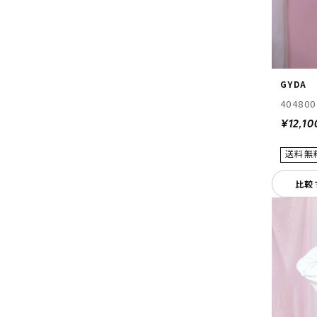
GYDA
404800
¥12,10
比較