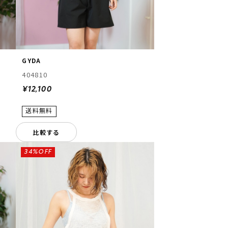
GYDA
404810
¥12,100
比較する
34%OFF