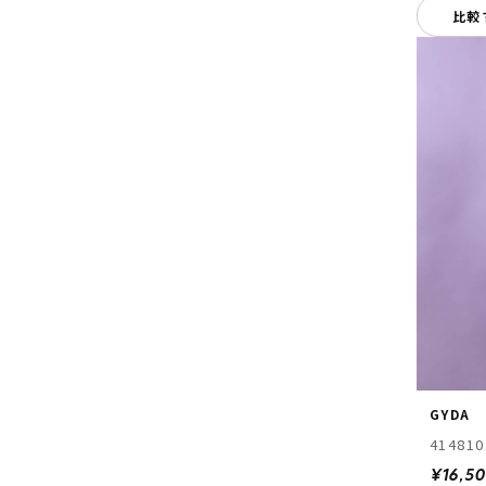
比較
GYDA
414810
¥16,5