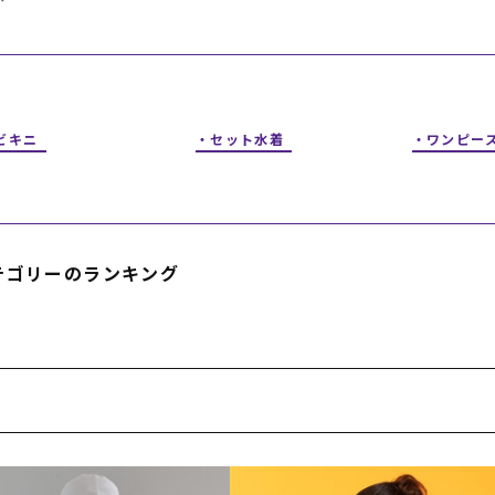
フィットネス
チケット
ストライダー/バイク/その他
中古/アウトレット スノーボード
SKATE TOP
ビキニ
セット水着
ワンピー
SURF TOP
FASHION TOP
テゴリーのランキング
SNOW TOP