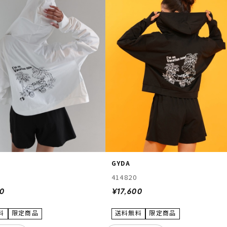
GYDA
414820
00
¥17,600