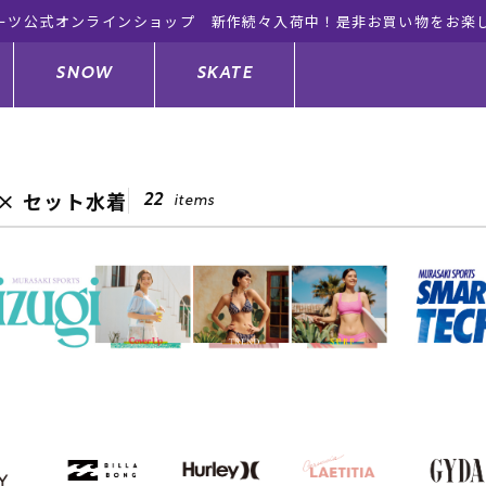
ーツ公式オンラインショップ 新作続々入荷中！是非お買い物をお楽
SNOW
SKATE
 × セット水着
22
items
ジャケット
ド
ド板
ード
トップス
ウェットスーツ
バインディング
キッズスケートボード
ドメンテナンスグッズ
ドセット
ードグッズ
サンダル
キッズサーフィン
スノーボードウェア
スケートボードメンテナンスグッ
ズ
ングッズ
ド
ドグローブ
キッズ
ウインターアイテム
キッズスノーボード
シュガード
トレット サーフボード
ドグッズ
レディース水着
中古/アウトレット ウェットスーツ
スノーボードメンテナンスグッズ