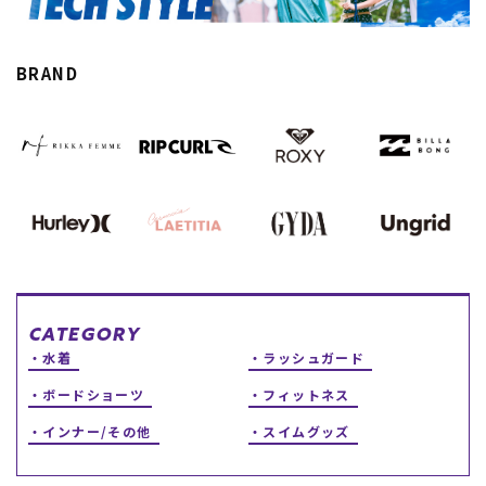
スノーTOP
BRAND
スケートTOP
CONTENTS
SUPPORT
ブランド一覧
ご利用ガイド
特集一覧
会員ランク
RIDE LIFE MAGAZINE一
店頭受取サービス
覧
ギフトラッピング
スタッフスナップ
アフターサポート
CATEGORY
中古/アウトレット サー
下取り保証について
水着
ラッシュガード
フ
よくある質問
ボードショーツ
フィットネス
中古/アウトレット スノ
店舗一覧
ー
お問い合わせ
インナー/その他
スイムグッズ
ニュース