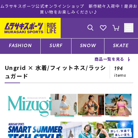
ムラサキスポーツ公式オンラインショップ 新作続々入荷中！是非お
買い物をお楽しみください♪
ゲスト
様
ログイン
会員登録
FASHION
SURF
SNOW
SKATE
商品一覧を見る
Ungrid × 水着/フィットネス/ラッシ
店舗一覧
194
ュガード
items
CATEGORY
ファッションTOP
サーフTOP