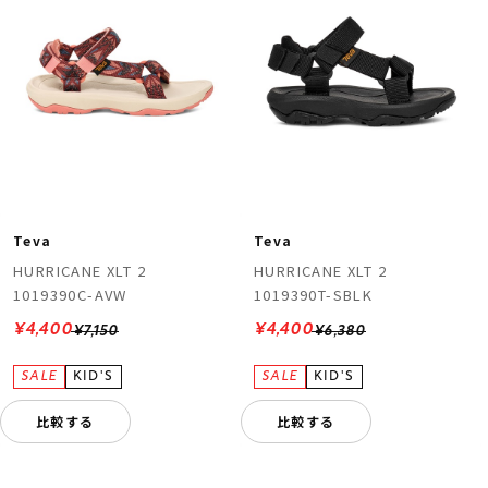
Teva
Teva
HURRICANE XLT 2
HURRICANE XLT 2
1019390C-AVW
1019390T-SBLK
¥4,400
¥4,400
¥7,150
¥6,380
比較する
比較する