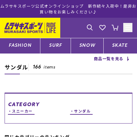
ムラサキスポーツ公式オンラインショップ 新作続々入荷中！是非お
買い物をお楽しみください♪
ゲスト
様
ログイン
会員登録
FASHION
SURF
SNOW
SKATE
商品一覧を見る
サンダル
店舗一覧
166
items
CATEGORY
CATEGORY
スニーカー
サンダル
ファッションTOP
サーフTOP
同じカテゴリーのランキング