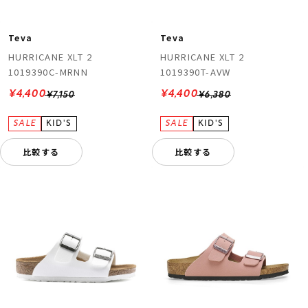
Teva
Teva
HURRICANE XLT 2
HURRICANE XLT 2
1019390C-MRNN
1019390T-AVW
¥4,400
¥4,400
¥7,150
¥6,380
比較する
比較する