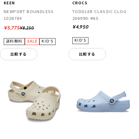
KEEN
CROCS
NEWPORT BOUNDLESS
TODDLER CLASSIC CLOG
1028784
206990-4NS
¥4,950
¥5,775
¥8,250
比較する
比較する