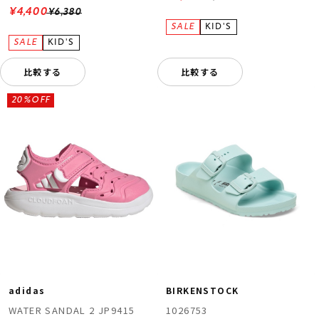
¥4,400
¥6,380
比較する
比較する
20%OFF
adidas
BIRKENSTOCK
WATER SANDAL 2 JP9415
1026753