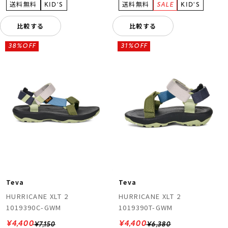
比較する
比較する
38%OFF
31%OFF
Teva
Teva
HURRICANE XLT 2
HURRICANE XLT 2
1019390C-GWM
1019390T-GWM
¥4,400
¥4,400
¥7,150
¥6,380