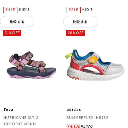
比較する
比較する
31%OFF
20%OFF
Teva
adidas
HURRICANE XLT 2
SUMMERFLEX IH8732
1019390T-MRNN
¥4,136
¥5,170