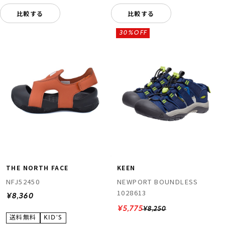
比較する
比較する
30%OFF
THE NORTH FACE
KEEN
NFJ52450
NEWPORT BOUNDLESS
1028613
¥8,360
¥5,775
¥8,250