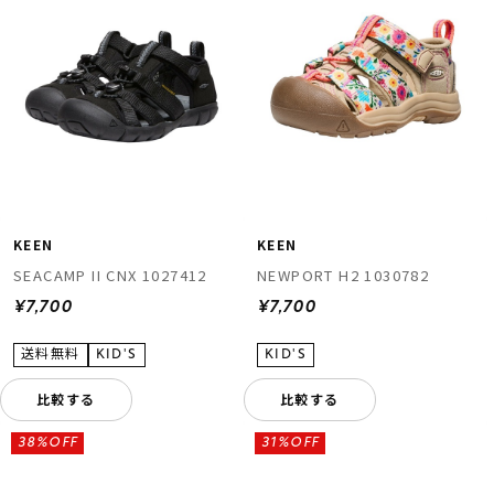
KEEN
KEEN
SEACAMP II CNX 1027412
NEWPORT H2 1030782
¥7,700
¥7,700
比較する
比較する
38%OFF
31%OFF