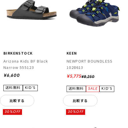
BIRKENSTOCK
KEEN
Arizona Kids BF Black
NEWPORT BOUNDLESS
Narrow 555123
1028613
¥6,600
¥5,775
¥8,250
比較する
比較する
30%OFF
30%OFF