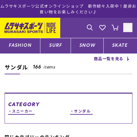
ムラサキスポーツ公式オンラインショップ 新作続々入荷中！是非お
買い物をお楽しみください♪
ゲスト
様
ログイン
会員登録
FASHION
SURF
SNOW
SKATE
商品一覧を見る
サンダル
店舗一覧
166
items
CATEGORY
CATEGORY
スニーカー
サンダル
ファッションTOP
サーフTOP
同じカテゴリーのランキング