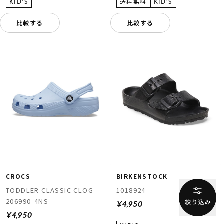
比較する
比較する
CROCS
BIRKENSTOCK
TODDLER CLASSIC CLOG
1018924
206990-4NS
¥4,950
¥4,950