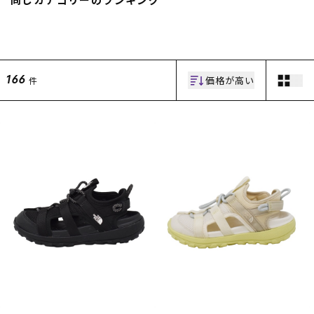
スノーTOP
スケートTOP
価格が高い
件
166
CONTENTS
SUPPORT
ブランド一覧
ご利用ガイド
特集一覧
会員ランク
RIDE LIFE MAGAZINE一
店頭受取サービス
覧
ギフトラッピング
スタッフスナップ
アフターサポート
中古/アウトレット サー
下取り保証について
フ
よくある質問
中古/アウトレット スノ
店舗一覧
ー
お問い合わせ
ニュース