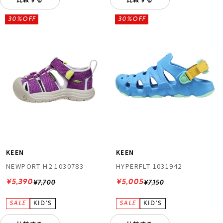
30%OFF
30%OFF
KEEN
KEEN
NEWPORT H2 1030783
HYPERFLT 1031942
¥5,390
¥5,005
¥7,700
¥7,150