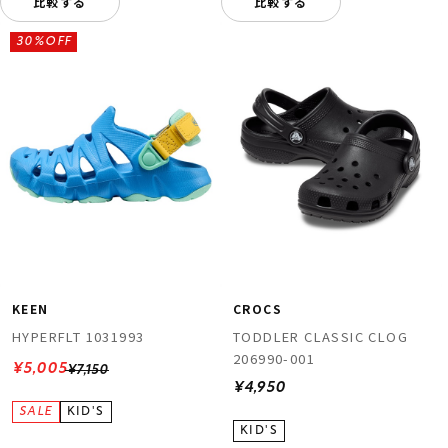
比較する
比較する
30%OFF
KEEN
CROCS
HYPERFLT 1031993
TODDLER CLASSIC CLOG
206990-001
¥5,005
¥7,150
¥4,950