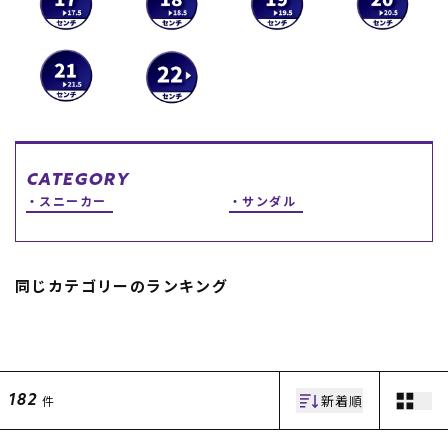
スノーTOP
スケートTOP
CATEGORY
CONTENTS
SUPPORT
スニーカー
サンダル
ブランド一覧
ご利用ガイド
特集一覧
会員ランク
RIDE LIFE MAGAZINE一
店頭受取サービス
同じカテゴリーのランキング
覧
ギフトラッピング
スタッフスナップ
アフターサポート
中古/アウトレット サー
下取り保証について
フ
よくある質問
中古/アウトレット スノ
店舗一覧
ー
お問い合わせ
新着順
件
182
ニュース