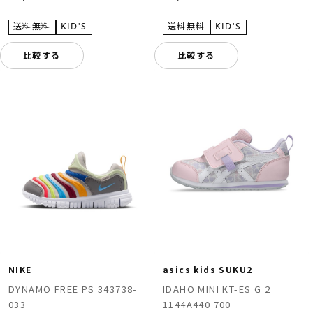
比較する
比較する
NIKE
asics kids SUKU2
DYNAMO FREE PS 343738-
IDAHO MINI KT-ES G 2
033
1144A440 700