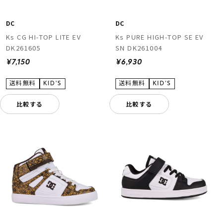
DC
DC
Ks CG HI-TOP LITE EV
Ks PURE HIGH-TOP SE EV
DK261605
SN DK261004
¥7,150
¥6,930
比較する
比較する