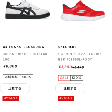
asics SKATEBOARDING
SKECHERS
JAPAN PRO PS 1204A160-
GO RUN 400 V2 - TURBO-
100
BSK 403899L-RDGY
¥8,800
¥3,300
¥6,490
比較する
比較する
49%OFF
49%OFF