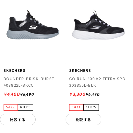
SKECHERS
SKECHERS
BOUNDER-BRISK-BURST
GO RUN 400 V2-TETRA SPD
403822L-BKCC
303855L-BLK
¥4,400
¥3,300
¥6,490
¥6,490
比較する
比較する