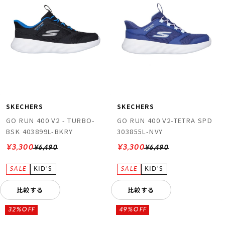
SKECHERS
SKECHERS
GO RUN 400 V2 - TURBO-
GO RUN 400 V2-TETRA SPD
BSK 403899L-BKRY
303855L-NVY
¥3,300
¥3,300
¥6,490
¥6,490
比較する
比較する
32%OFF
49%OFF