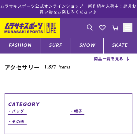
ムラサキスポーツ公式オンラインショップ 新作続々入荷中！是非お
買い物をお楽しみください♪
ゲスト
様
ログイン
会員登録
FASHION
SURF
SNOW
SKATE
商品一覧を見る
アクセサリー
店舗一覧
1,371
items
CATEGORY
CATEGORY
バッグ
帽子
ファッションTOP
その他
サーフTOP