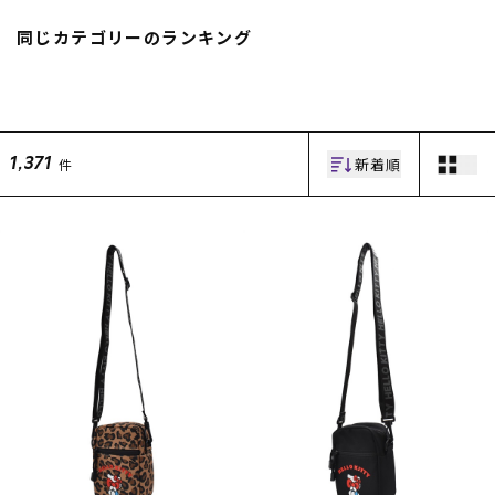
スノーTOP
同じカテゴリーのランキング
スケートTOP
新着順
件
1,371
CONTENTS
SUPPORT
ブランド一覧
ご利用ガイド
特集一覧
会員ランク
RIDE LIFE MAGAZINE一
店頭受取サービス
覧
ギフトラッピング
スタッフスナップ
アフターサポート
中古/アウトレット サー
下取り保証について
フ
よくある質問
中古/アウトレット スノ
店舗一覧
ー
お問い合わせ
ニュース