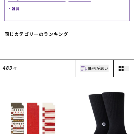
雑貨
スノーTOP
スケートTOP
同じカテゴリーのランキング
CONTENTS
SUPPORT
価格が高い
件
483
ブランド一覧
ご利用ガイド
特集一覧
会員ランク
RIDE LIFE MAGAZINE一
店頭受取サービス
覧
ギフトラッピング
スタッフスナップ
アフターサポート
中古/アウトレット サー
下取り保証について
フ
よくある質問
中古/アウトレット スノ
店舗一覧
ー
お問い合わせ
ニュース