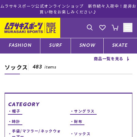
ムラサキスポーツ公式オンラインショップ 新作続々入荷中！是非お
買い物をお楽しみください♪
ゲスト
様
ログイン
会員登録
FASHION
SURF
SNOW
SKATE
商品一覧を見る
ソックス
店舗一覧
483
items
CATEGORY
CATEGORY
帽子
サングラス
ファッションTOP
時計
財布
サーフTOP
手袋/マフラー/ネックウォ
ソックス
ーマー