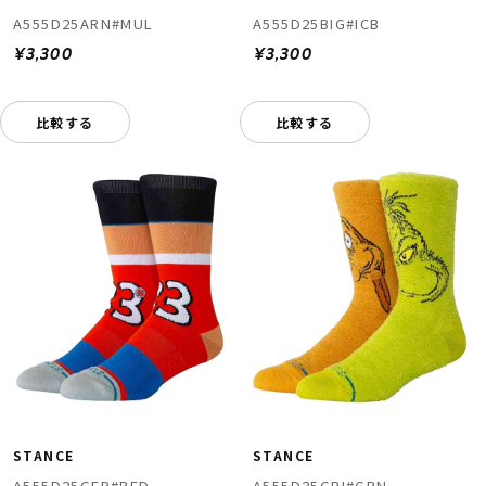
A555D25ARN#MUL
A555D25BIG#ICB
¥3,300
¥3,300
比較する
比較する
STANCE
STANCE
A555D25GER#RED
A555D25GRI#GRN