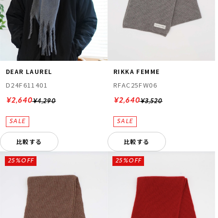
DEAR LAUREL
RIKKA FEMME
D24F611401
RFAC25FW06
¥2,640
¥2,640
¥4,290
¥3,520
比較する
比較する
25%OFF
25%OFF