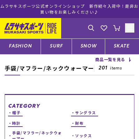
ムラサキスポーツ公式オンラインショップ 新作続々入荷中！是非お
買い物をお楽しみください♪
ゲスト
様
ログイン
会員登録
FASHION
SURF
SNOW
SKATE
商品一覧を見る
手袋/マフラー/ネックウォーマー
店舗一覧
201
items
CATEGORY
CATEGORY
帽子
サングラス
ファッションTOP
時計
財布
サーフTOP
手袋/マフラー/ネックウォ
ソックス
ーマー