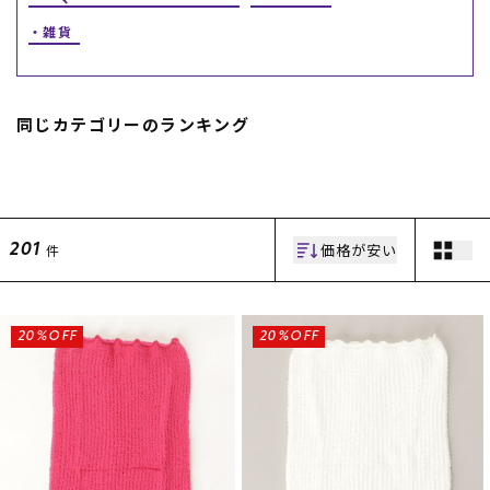
雑貨
スノーTOP
スケートTOP
同じカテゴリーのランキング
CONTENTS
SUPPORT
価格が安い
件
201
ブランド一覧
ご利用ガイド
特集一覧
会員ランク
RIDE LIFE MAGAZINE一
店頭受取サービス
覧
ギフトラッピング
スタッフスナップ
アフターサポート
20%OFF
20%OFF
中古/アウトレット サー
下取り保証について
フ
よくある質問
中古/アウトレット スノ
店舗一覧
ー
お問い合わせ
ニュース