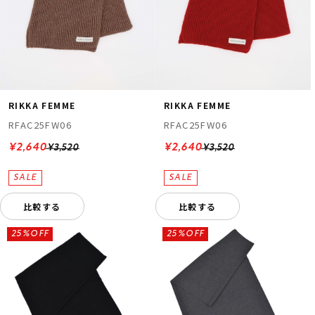
RIKKA FEMME
RIKKA FEMME
RFAC25FW06
RFAC25FW06
¥2,640
¥2,640
¥3,520
¥3,520
比較する
比較する
25%OFF
25%OFF