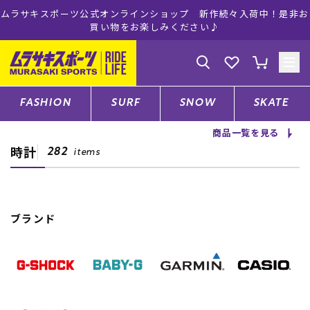
ムラサキスポーツ公式オンラインショップ 新作続々入荷中！是非お
買い物をお楽しみください♪
ゲスト
様
ログイン
会員登録
FASHION
SURF
SNOW
SKATE
商品一覧を見る
時計
店舗一覧
282
items
CATEGORY
ブランド
ファッションTOP
サーフTOP