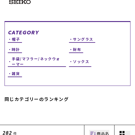
スノーTOP
スケートTOP
CATEGORY
帽子
サングラス
時計
財布
CONTENTS
SUPPORT
手袋/マフラー/ネックウォ
ソックス
ーマー
ブランド一覧
ご利用ガイド
雑貨
特集一覧
会員ランク
RIDE LIFE MAGAZINE一
店頭受取サービス
覧
ギフトラッピング
スタッフスナップ
アフターサポート
中古/アウトレット サー
下取り保証について
同じカテゴリーのランキング
フ
よくある質問
中古/アウトレット スノ
店舗一覧
ー
お問い合わせ
ニュース
商品名
件
282