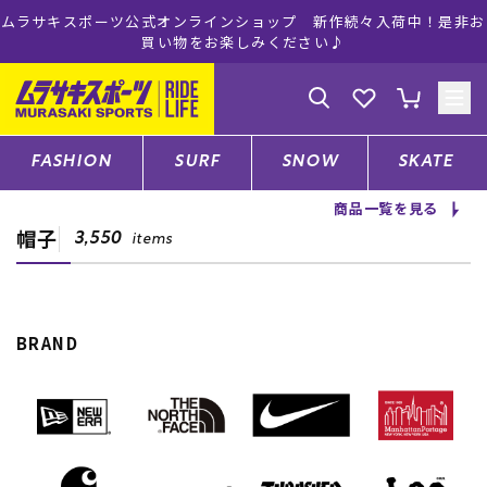
ムラサキスポーツ公式オンラインショップ 新作続々入荷中！是非お
買い物をお楽しみください♪
ゲスト
様
ログイン
会員登録
FASHION
SURF
SNOW
SKATE
商品一覧を見る
帽子
店舗一覧
3,550
items
CATEGORY
BRAND
ファッションTOP
サーフTOP