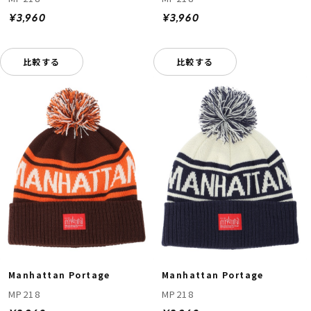
¥3,960
¥3,960
比較する
比較する
Manhattan Portage
Manhattan Portage
MP218
MP218