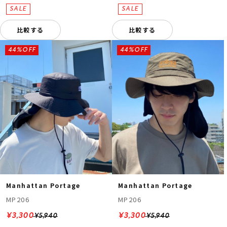
比較する
比較する
44%OFF
44%OFF
Manhattan Portage
Manhattan Portage
MP206
MP206
¥3,300
¥3,300
¥5,940
¥5,940