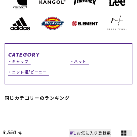
スノーTOP
スケートTOP
CATEGORY
CONTENTS
SUPPORT
キャップ
ハット
ブランド一覧
ご利用ガイド
ニット帽/ビーニー
特集一覧
会員ランク
RIDE LIFE MAGAZINE一
店頭受取サービス
覧
ギフトラッピング
スタッフスナップ
アフターサポート
同じカテゴリーのランキング
中古/アウトレット サー
下取り保証について
フ
よくある質問
中古/アウトレット スノ
店舗一覧
ー
お問い合わせ
ニュース
お気に入り登録数
件
3,550