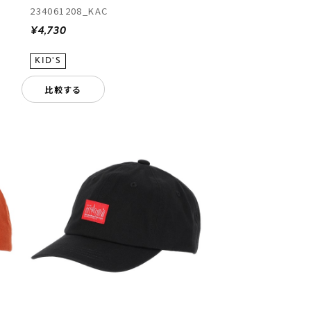
234061208_KAC
¥4,730
比較する