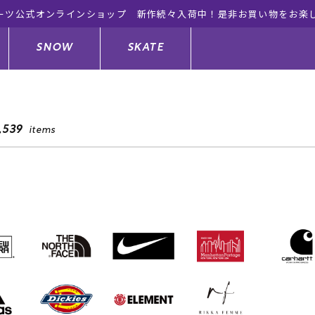
ーツ公式オンラインショップ 新作続々入荷中！是非お買い物をお楽
SNOW
SKATE
,539
items
ジャケット
ド
ド板
ード
トップス
ウェットスーツ
バインディング
キッズスケートボード
ドメンテナンスグッズ
ドセット
ードグッズ
サンダル
キッズサーフィン
スノーボードウェア
スケートボードメンテナンスグッ
ズ
ングッズ
ド
ドグローブ
キッズ
ウインターアイテム
キッズスノーボード
シュガード
トレット サーフボード
ドグッズ
レディース水着
中古/アウトレット ウェットスーツ
スノーボードメンテナンスグッズ