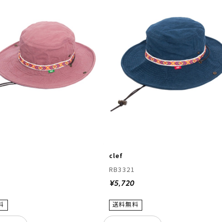
clef
1
RB3321
0
¥5,720