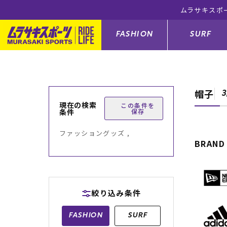
ムラサキスポ
FASHION
SURF
帽子
ファションカテゴリー
サーフィンカテゴリー
スノーボードカテゴリー
スケートボードカテゴリー
3
現在の検索
この条件を
条件
保存
すべてのアイテム
すべてのアイテム
すべてのアイテム
すべてのアイテム
アウター/
サーフボー
スノーボー
スケートボ
ファッショングッズ ,
BRAND
ボトムス
サーフィングッズ
スノーボードブーツ
スケートボードパーツ
シューズ
サーフボー
スノーボー
スケートボ
バッグ
ボディーボード
スノーボードゴーグル
GO スケートセット
ファッショ
スキムボー
スノーボー
絞り込み条件
メンズ水着
GO ボディーボード
キッズスノーボードセット
メンズラッ
中古/アウ
スノーボー
FASHION
SURF