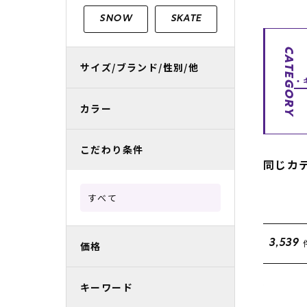
レディースラッシュガード
スノーボード レンタル
レディース
リフト電子
SNOW
SKATE
中古/アウトレット スノーウェア
CATEGORY
サイズ/ブランド/性別/他
カラー
こだわり条件
同じカ
すべて
3,539
価格
キーワード