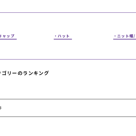
フィットネス
チケット
ストライダー/バイク/その他
中古/アウトレット スノーボード
SKATE TOP
キャップ
ハット
ニット帽
SURF TOP
FASHION TOP
テゴリーのランキング
SNOW TOP
件