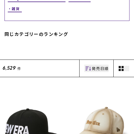
雑貨
スノーTOP
スケートTOP
同じカテゴリーのランキング
CONTENTS
SUPPORT
発売日順
件
6,529
ブランド一覧
ご利用ガイド
特集一覧
会員ランク
RIDE LIFE MAGAZINE一
店頭受取サービス
覧
ギフトラッピング
スタッフスナップ
アフターサポート
中古/アウトレット サー
下取り保証について
フ
よくある質問
中古/アウトレット スノ
店舗一覧
ー
お問い合わせ
ニュース