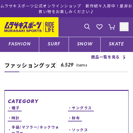
ムラサキスポーツ公式オンラインショップ 新作続々入荷中！是非お
買い物をお楽しみください♪
ゲスト
様
ログイン
会員登録
FASHION
SURF
SNOW
SKATE
商品一覧を見る
ファッショングッズ
店舗一覧
6,529
items
CATEGORY
CATEGORY
帽子
サングラス
ファッションTOP
時計
財布
サーフTOP
手袋/マフラー/ネックウォ
ソックス
ーマー