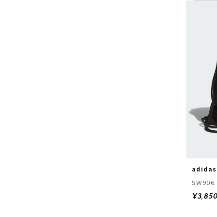
adidas
SW906
¥3,85