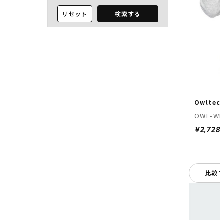
リセット
検索する
Owlte
OWL-W
¥2,728
比較