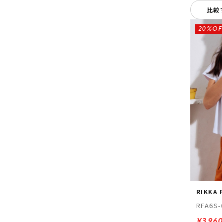
比較
20%OF
RIKKA
RFA6S-
¥3,96