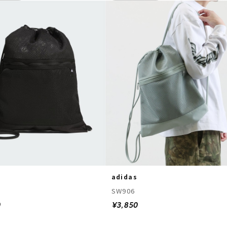
adidas
SW906
0
¥3,850