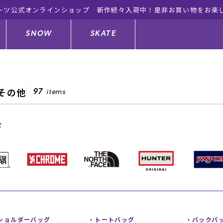
ーツ公式オンラインショップ 新作続々入荷中！是非お買い物をお楽
SNOW
SKATE
その他
97
items
ジャケット
ド
ド板
ード
トップス
ウェットスーツ
バインディング
キッズスケートボード
ド
ドメンテナンスグッズ
ドセット
ードグッズ
サンダル
キッズサーフィン
スノーボードウェア
スケートボードメンテナンスグッ
ズ
ングッズ
ド
ドグローブ
キッズ
ウインターアイテム
キッズスノーボード
シュガード
トレット サーフボード
ドグッズ
レディース水着
中古/アウトレット ウェットスーツ
スノーボードメンテナンスグッズ
ショルダーバッグ
トートバッグ
バックパ