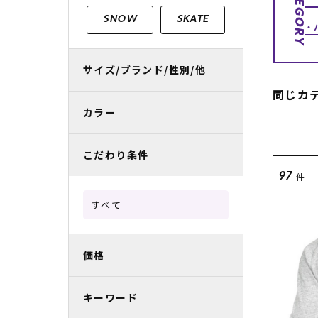
CATEGORY
レディースラッシュガード
スノーボード レンタル
レディース
リフト電子
SNOW
SKATE
中古/アウトレット スノーウェア
サイズ/ブランド/性別/他
同じカ
カラー
こだわり条件
件
97
すべて
価格
キーワード