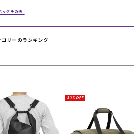
フィットネス
チケット
ストライダー/バイク/その他
中古/アウトレット スノーボード
バッグその他
SKATE TOP
テゴリーのランキング
SURF TOP
FASHION TOP
SNOW TOP
30%OFF