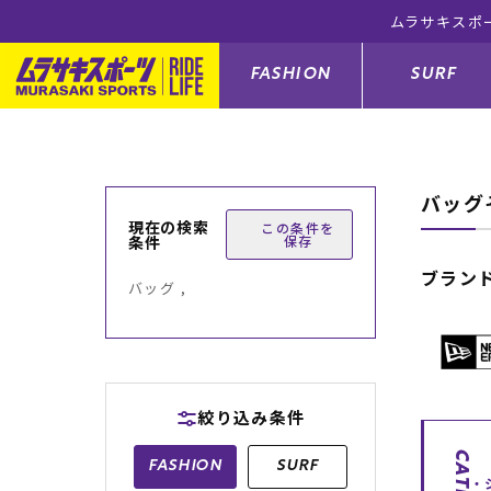
ムラサキスポ
FASHION
SURF
バッグ
ファションカテゴリー
サーフィンカテゴリー
スノーボードカテゴリー
スケートボードカテゴリー
現在の検索
この条件を
条件
保存
すべてのアイテム
すべてのアイテム
すべてのアイテム
すべてのアイテム
アウター/
サーフボー
スノーボー
スケートボ
ブラン
バッグ ,
ボトムス
サーフィングッズ
スノーボードブーツ
スケートボードパーツ
シューズ
サーフボー
スノーボー
スケートボ
バッグ
ボディーボード
スノーボードゴーグル
GO スケートセット
ファッショ
スキムボー
スノーボー
絞り込み条件
メンズ水着
GO ボディーボード
キッズスノーボードセット
メンズラッ
中古/アウ
スノーボー
FASHION
SURF