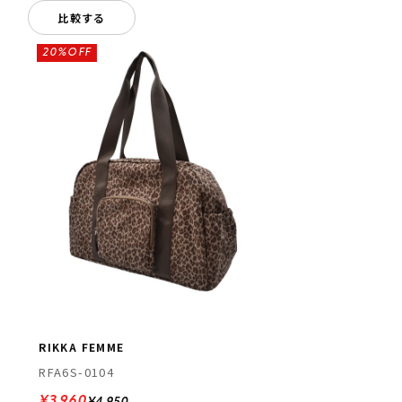
比較する
20%OFF
RIKKA FEMME
RFA6S-0104
¥3,960