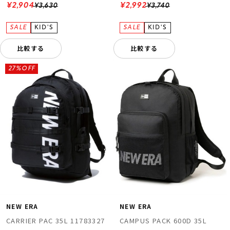
¥2,904
¥2,992
¥3,630
¥3,740
比較する
比較する
27%OFF
NEW ERA
NEW ERA
CARRIER PAC 35L 11783327
CAMPUS PACK 600D 35L