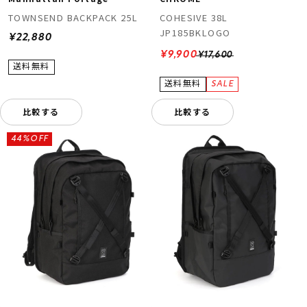
COHESIVE 38L
TOWNSEND BACKPACK 25L
JP185BKLOGO
¥22,880
¥9,900
¥17,600
比較する
比較する
44%OFF