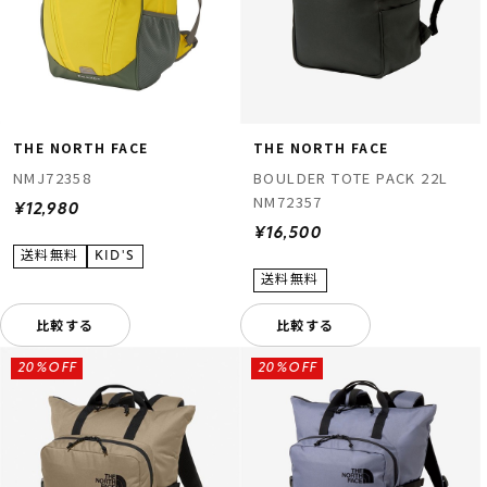
THE NORTH FACE
THE NORTH FACE
NMJ72358
BOULDER TOTE PACK 22L
NM72357
¥12,980
¥16,500
比較する
比較する
20%OFF
20%OFF