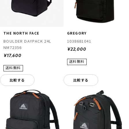
THE NORTH FACE
GREGORY
BOULDER DAYPACK 24L
1038681041
NM72356
¥22,000
¥17,600
比較する
比較する