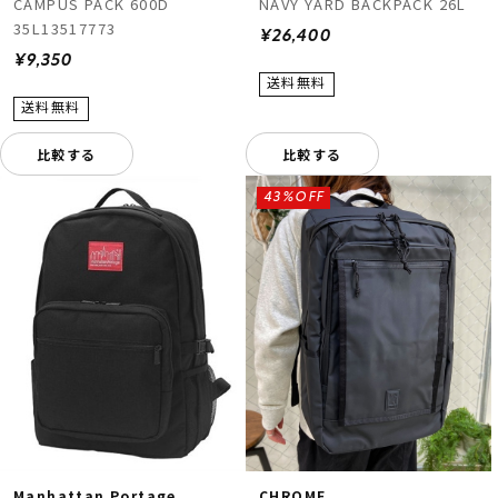
CAMPUS PACK 600D
NAVY YARD BACKPACK 26L
35L13517773
¥26,400
¥9,350
比較する
比較する
43%OFF
CHROME
Manhattan Portage