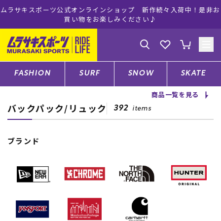
ムラサキスポーツ公式オンラインショップ 新作続々入荷中！是非お
買い物をお楽しみください♪
ゲスト
様
ログイン
会員登録
FASHION
SURF
SNOW
SKATE
商品一覧を見る
バックパック/リュック
店舗一覧
392
items
ブランド
CATEGORY
ファッションTOP
サーフTOP