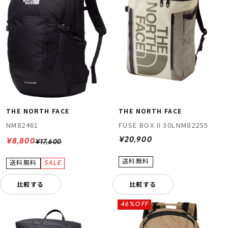
THE NORTH FACE
THE NORTH FACE
NM82461
FUSE BOX Ⅱ 30LNM82255
¥20,900
¥8,800
¥17,600
比較する
比較する
46%OFF