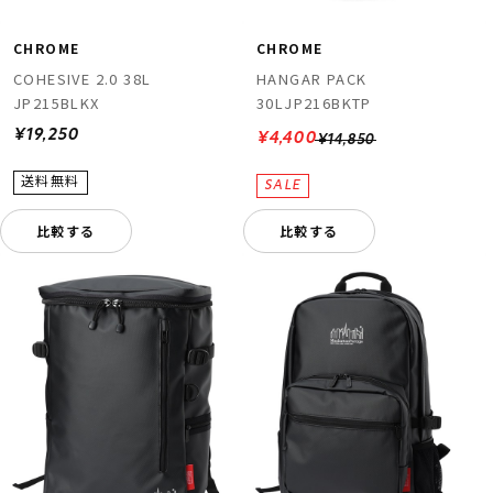
CHROME
CHROME
COHESIVE 2.0 38L
HANGAR PACK
JP215BLKX
30LJP216BKTP
¥19,250
¥4,400
¥14,850
比較する
比較する