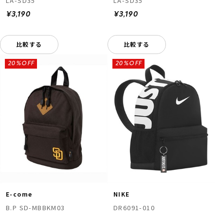
LA-SD35
LA-SD35
¥3,190
¥3,190
比較する
比較する
20%OFF
20%OFF
E-come
NIKE
B.P SD-MBBKM03
DR6091-010