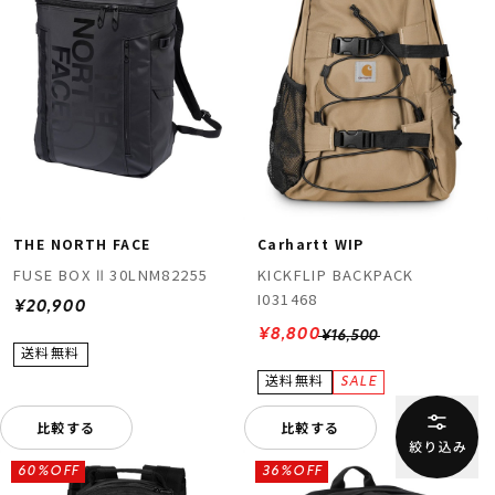
THE NORTH FACE
Carhartt WIP
FUSE BOX Ⅱ 30LNM82255
KICKFLIP BACKPACK
I031468
¥20,900
¥8,800
¥16,500
比較する
比較する
60%OFF
36%OFF