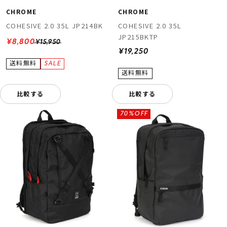
CHROME
CHROME
COHESIVE 2.0 35L JP214BK
COHESIVE 2.0 35L
JP215BKTP
¥8,800
¥15,950
¥19,250
比較する
比較する
70%OFF