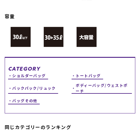
スノーTOP
容量
スケートTOP
CONTENTS
SUPPORT
CATEGORY
ブランド一覧
ご利用ガイド
ショルダーバッグ
トートバッグ
特集一覧
会員ランク
RIDE LIFE MAGAZINE一
店頭受取サービス
ボディーバッグ/ウェストポ
バックパック/リュック
覧
ギフトラッピング
ーチ
スタッフスナップ
アフターサポート
バッグその他
中古/アウトレット サー
下取り保証について
フ
よくある質問
中古/アウトレット スノ
店舗一覧
ー
お問い合わせ
ニュース
同じカテゴリーのランキング