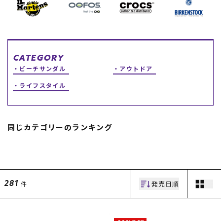
スノーTOP
スケートTOP
CATEGORY
ビーチサンダル
アウトドア
ライフスタイル
CONTENTS
SUPPORT
ブランド一覧
ご利用ガイド
特集一覧
会員ランク
同じカテゴリーのランキング
RIDE LIFE MAGAZINE一
店頭受取サービス
覧
ギフトラッピング
スタッフスナップ
アフターサポート
中古/アウトレット サー
下取り保証について
フ
よくある質問
中古/アウトレット スノ
店舗一覧
発売日順
件
281
ー
お問い合わせ
ニュース