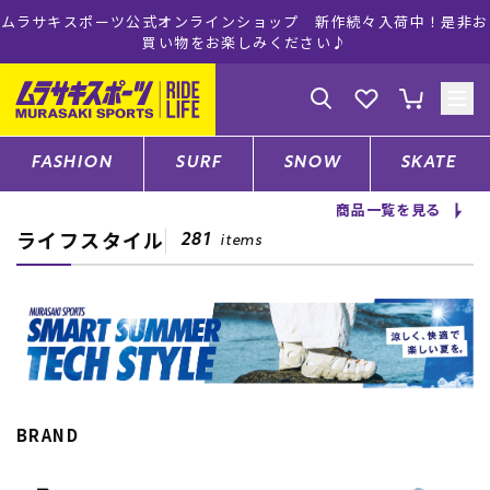
ムラサキスポーツ公式オンラインショップ 新作続々入荷中！是非お
買い物をお楽しみください♪
ゲスト
様
ログイン
会員登録
FASHION
SURF
SNOW
SKATE
商品一覧を見る
ライフスタイル
店舗一覧
281
items
CATEGORY
ファッションTOP
BRAND
サーフTOP