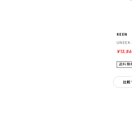
KEEN
UNEEK 
¥13,8
比較