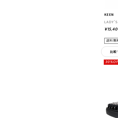
KEEN
LADY'S
¥15,4
比較
30%OF