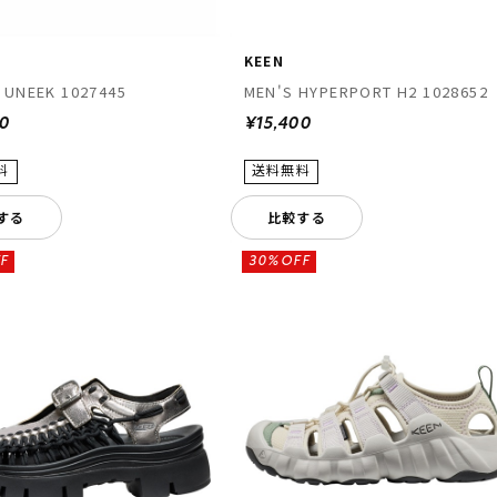
KEEN
 UNEEK 1027445
MEN'S HYPERPORT H2 1028652
00
¥15,400
する
比較する
F
30%OFF