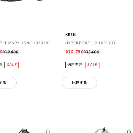
KEEN
PLT MARY JANE 1030341
HYPERPORT H2 1031747
60
¥10,780
¥19,800
¥15,400
する
比較する