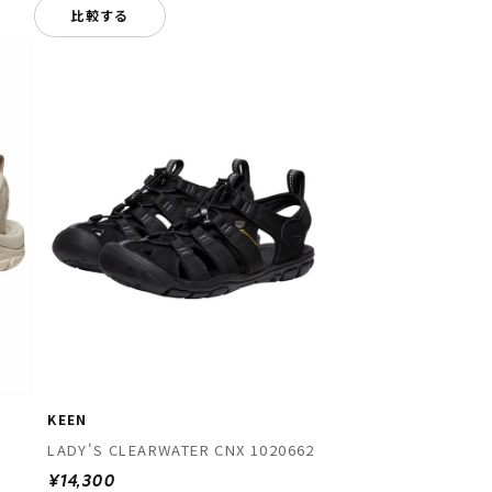
比較する
KEEN
LADY'S CLEARWATER CNX 1020662
¥14,300