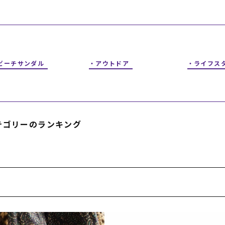
フィットネス
チケット
ストライダー/バイク/その他
中古/アウトレット スノーボード
SKATE TOP
ビーチサンダル
アウトドア
ライフス
SURF TOP
FASHION TOP
テゴリーのランキング
SNOW TOP