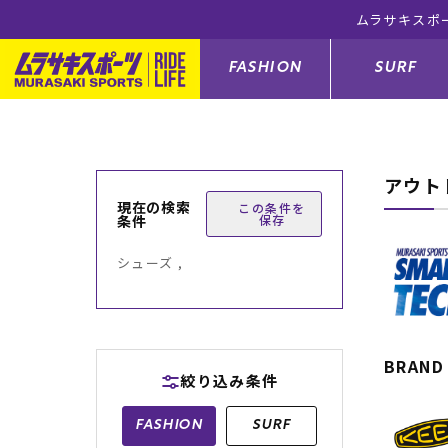
ムラサキスポ
FASHION
SURF
アウト
ファションカテゴリー
サーフィンカテゴリー
スノーボードカテゴリー
スケートボードカテゴリー
現在の検索
この条件を
条件
保存
すべてのアイテム
すべてのアイテム
すべてのアイテム
すべてのアイテム
アウター/
サーフボー
スノーボー
スケートボ
シューズ ,
ボトムス
サーフィングッズ
スノーボードブーツ
スケートボードパーツ
シューズ
サーフボー
スノーボー
スケートボ
バッグ
ボディーボード
スノーボードゴーグル
GO スケートセット
ファッショ
スキムボー
スノーボー
BRAND
絞り込み条件
メンズ水着
GO ボディーボード
キッズスノーボードセット
メンズラッ
中古/アウ
スノーボー
FASHION
SURF