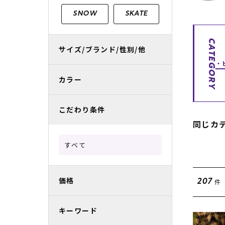
レディースラッシュガード
スノーボード レンタル
レディース
リフト電子
SNOW
SKATE
中古/アウトレット スノーウェア
CATEGORY
サイズ/ブランド/性別/他
カラー
こだわり条件
同じカ
すべて
価格
件
207
キーワード