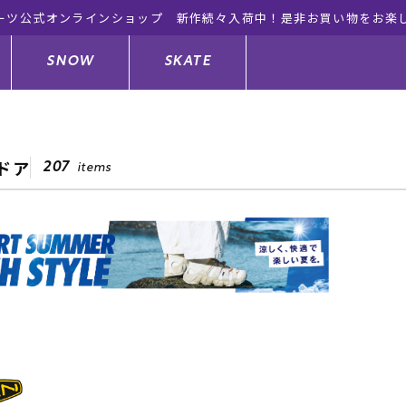
ーツ公式オンラインショップ 新作続々入荷中！是非お買い物をお楽
SNOW
SKATE
ドア
207
items
ジャケット
ド
ド板
ード
トップス
ウェットスーツ
バインディング
キッズスケートボード
ドメンテナンスグッズ
ドセット
ードグッズ
サンダル
キッズサーフィン
スノーボードウェア
スケートボードメンテナンスグッ
ズ
ングッズ
ド
ドグローブ
キッズ
ウインターアイテム
キッズスノーボード
シュガード
トレット サーフボード
ドグッズ
レディース水着
中古/アウトレット ウェットスーツ
スノーボードメンテナンスグッズ