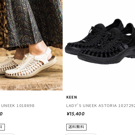
KEEN
 UNEEK 1018698
LADY'S UNEEK ASTORIA 102729
00
¥15,400