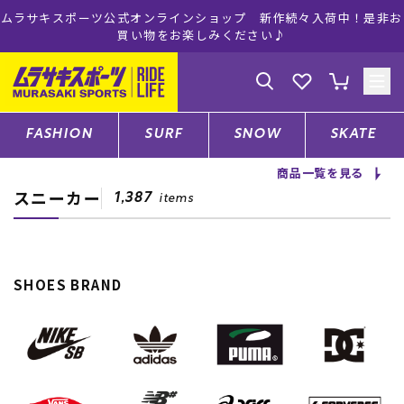
ムラサキスポーツ公式オンラインショップ 新作続々入荷中！是非お
買い物をお楽しみください♪
ゲスト
様
ログイン
会員登録
FASHION
SURF
SNOW
SKATE
商品一覧を見る
スニーカー
店舗一覧
1,387
items
CATEGORY
SHOES BRAND
ファッションTOP
サーフTOP