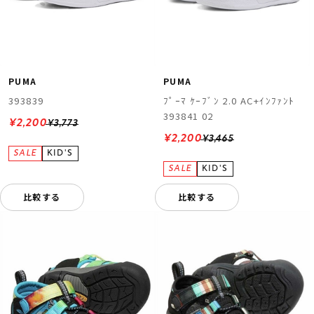
PUMA
PUMA
393839
ﾌﾟｰﾏ ｹｰﾌﾞﾝ 2.0 AC+ｲﾝﾌｧﾝﾄ
393841 02
¥2,200
¥3,773
¥2,200
¥3,465
比較する
比較する