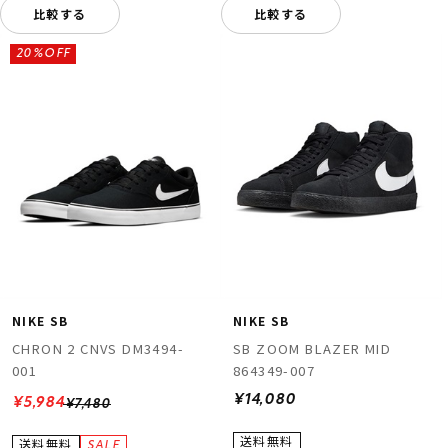
比較する
比較する
20%OFF
NIKE SB
NIKE SB
CHRON 2 CNVS DM3494-
SB ZOOM BLAZER MID
001
864349-007
¥14,080
¥5,984
¥7,480