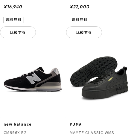
¥16,940
¥22,000
比較する
比較する
new balance
PUMA
CM996X B2
MAYZE CLASSIC WMS