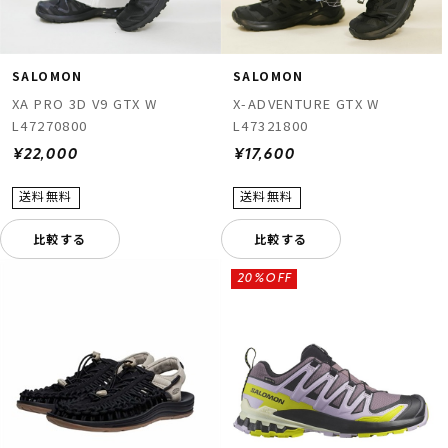
SALOMON
SALOMON
XA PRO 3D V9 GTX W
X-ADVENTURE GTX W
L47270800
L47321800
¥22,000
¥17,600
比較する
比較する
20%OFF