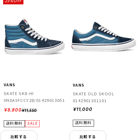
23%OFF
VANS
VANS
SKATE SK8-HI
SKATE OLD SKOOL
VN0A5FCCY28/0142901305103
0142901301101
¥11,000
¥8,800
¥11,550
比較する
比較する