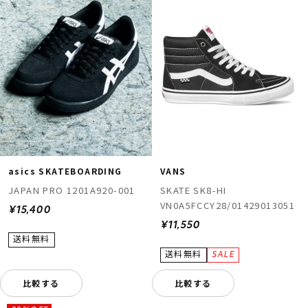
asics SKATEBOARDING
VANS
JAPAN PRO 1201A920-001
SKATE SK8-HI
VN0A5FCCY28/0142901305103
¥15,400
¥11,550
比較する
比較する