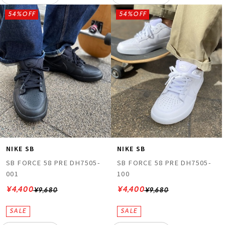
54%OFF
54%OFF
NIKE SB
NIKE SB
SB FORCE 58 PRE DH7505-
SB FORCE 58 PRE DH7505-
001
100
¥4,400
¥4,400
¥9,680
¥9,680