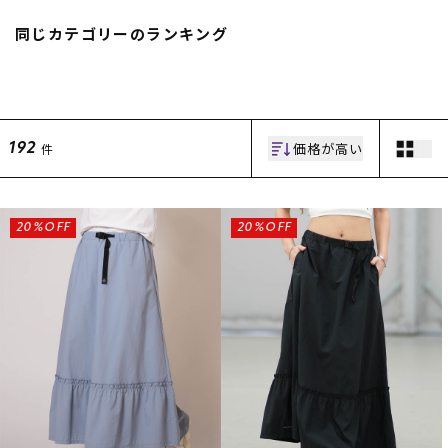
スノーTOP
同じカテゴリーのランキング
スケートTOP
価格が高い
件
192
CONTENTS
SUPPORT
ブランド一覧
ご利用ガイド
20%OFF
20%OFF
特集一覧
会員ランク
RIDE LIFE MAGAZINE一
店頭受取サービス
覧
ギフトラッピング
スタッフスナップ
アフターサポート
中古/アウトレット サー
下取り保証について
フ
よくある質問
中古/アウトレット スノ
店舗一覧
ー
お問い合わせ
ニュース