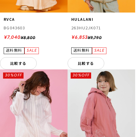
RVCA
HULALANI
BG043603
263HU2JK071
¥7,040
¥6,853
¥8,800
¥9,790
比較する
比較する
30%OFF
30%OFF