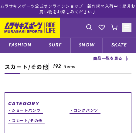
作続々入荷中！是非お
ムラサキスポーツ公式オンラインショップ 5,50
♪
注文で送料無料！(※一部対象外
ゲスト
様
ログイン
会員登録
FASHION
SURF
SNOW
SKATE
商品一覧を見る
スカート/その他
店舗一覧
192
items
CATEGORY
CATEGORY
ショートパンツ
ロングパンツ
ファッションTOP
スカート/その他
サーフTOP