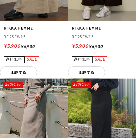
RIKKA FEMME
RIKKA FEMME
RF25FW15
RF25FW15
¥5,900
¥5,900
¥6,930
¥6,930
比較する
比較する
28%OFF
28%OFF