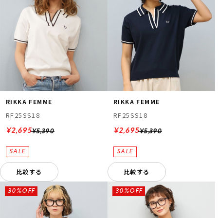
RIKKA FEMME
RIKKA FEMME
RF25SS18
RF25SS18
¥2,695
¥2,695
¥5,390
¥5,390
比較する
比較する
30%OFF
30%OFF