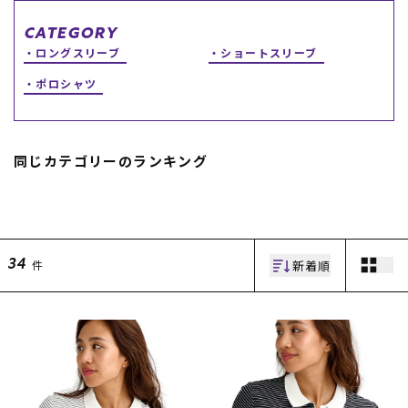
スノーTOP
CATEGORY
ロングスリーブ
ショートスリーブ
スケートTOP
ポロシャツ
同じカテゴリーのランキング
CONTENTS
SUPPORT
ブランド一覧
ご利用ガイド
特集一覧
会員ランク
RIDE LIFE MAGAZINE一
店頭受取サービス
覧
ギフトラッピング
新着順
件
34
スタッフスナップ
アフターサポート
中古/アウトレット サー
下取り保証について
フ
よくある質問
中古/アウトレット スノ
店舗一覧
ー
お問い合わせ
ニュース