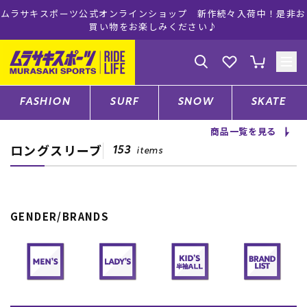
プ 新作続々入荷中！是非お
ムラサキスポーツ公式オンラインショップ 
ださい♪
注文で送料無料！(※一部
ゲスト
様
ログイン
会員登録
FASHION
SURF
SNOW
SKATE
商品一覧を見る
ロングスリーブ
店舗一覧
153
items
CATEGORY
GENDER/BRANDS
ファッションTOP
サーフTOP