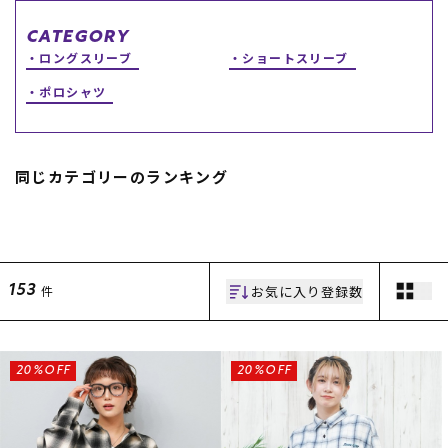
スノーTOP
CATEGORY
ロングスリーブ
ショートスリーブ
スケートTOP
ポロシャツ
同じカテゴリーのランキング
CONTENTS
SUPPORT
ブランド一覧
ご利用ガイド
特集一覧
会員ランク
RIDE LIFE MAGAZINE一
店頭受取サービス
覧
ギフトラッピング
お気に入り登録数
件
153
スタッフスナップ
アフターサポート
中古/アウトレット サー
下取り保証について
フ
よくある質問
中古/アウトレット スノ
店舗一覧
20%OFF
20%OFF
ー
お問い合わせ
ニュース