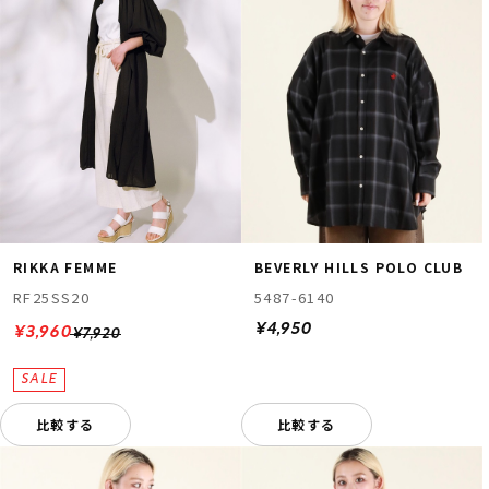
RIKKA FEMME
BEVERLY HILLS POLO CLUB
RF25SS20
5487-6140
¥4,950
¥3,960
¥7,920
比較する
比較する