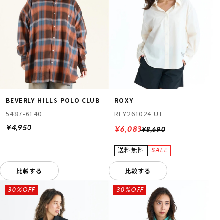
BEVERLY HILLS POLO CLUB
ROXY
5487-6140
RLY261024 UT
¥4,950
¥6,083
¥8,690
比較する
比較する
30%OFF
30%OFF