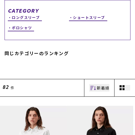
スノーTOP
CATEGORY
ロングスリーブ
ショートスリーブ
スケートTOP
ポロシャツ
同じカテゴリーのランキング
CONTENTS
SUPPORT
ブランド一覧
ご利用ガイド
特集一覧
会員ランク
RIDE LIFE MAGAZINE一
店頭受取サービス
覧
ギフトラッピング
新着順
件
82
スタッフスナップ
アフターサポート
中古/アウトレット サー
下取り保証について
フ
よくある質問
中古/アウトレット スノ
店舗一覧
ー
お問い合わせ
ニュース