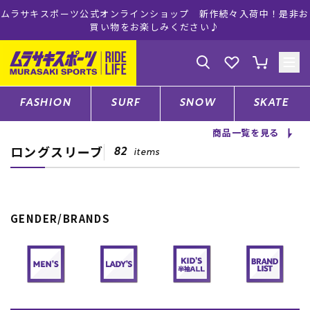
ムラサキスポーツ公式オンラインショップ 新作続々入荷中！是非お
買い物をお楽しみください♪
ゲスト
様
ログイン
会員登録
FASHION
SURF
SNOW
SKATE
商品一覧を見る
ロングスリーブ
店舗一覧
82
items
CATEGORY
GENDER/BRANDS
ファッションTOP
サーフTOP