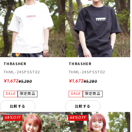
THRASHER
THRASHER
THML-24SPSST02
THML-24SPSST02
¥1,672
¥1,672
¥5,280
¥5,280
比較する
比較する
68%OFF
68%OFF