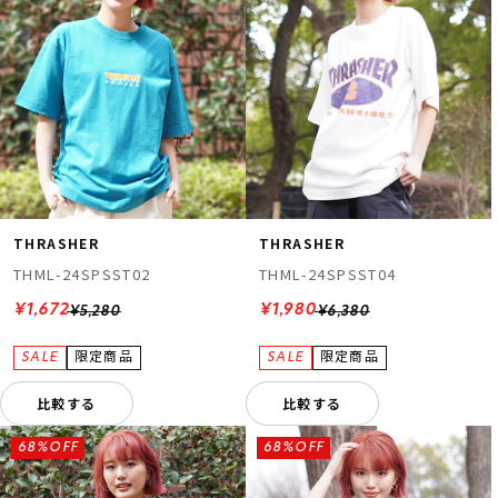
THRASHER
THRASHER
THML-24SPSST02
THML-24SPSST04
¥1,672
¥1,980
¥5,280
¥6,380
比較する
比較する
68%OFF
68%OFF