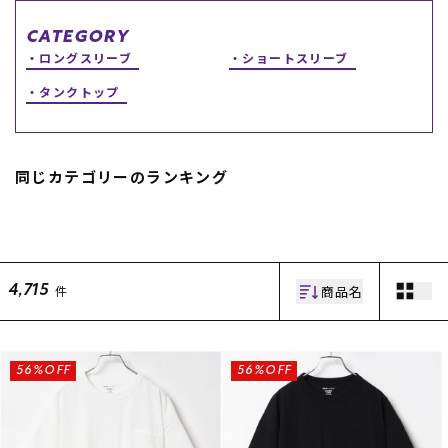
スノーTOP
CATEGORY
ロングスリーブ
ショートスリーブ
スケートTOP
タンクトップ
同じカテゴリーのランキング
CONTENTS
SUPPORT
ブランド一覧
ご利用ガイド
特集一覧
会員ランク
RIDE LIFE MAGAZINE一
店頭受取サービス
覧
ギフトラッピング
商品名
件
4,715
スタッフスナップ
アフターサポート
中古/アウトレット サー
下取り保証について
フ
よくある質問
中古/アウトレット スノ
店舗一覧
56%OFF
56%OFF
ー
お問い合わせ
ニュース