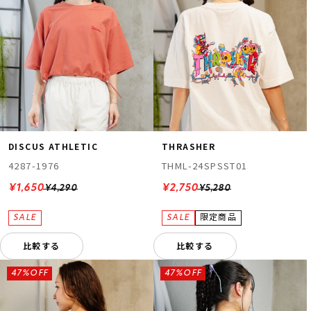
DISCUS ATHLETIC
THRASHER
4287-1976
THML-24SPSST01
¥1,650
¥2,750
¥4,290
¥5,280
比較する
比較する
47%OFF
47%OFF