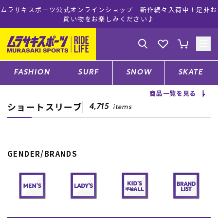
ラインショップ 新作続々入荷中！是非お
ムラサキスポーツ公式オンラ
をお楽しみください♪
注文で送料
ゲスト
様
ログイン
会員登録
FASHION
SURF
SNOW
SKATE
商品一覧を見る
ショートスリーブ
店舗一覧
4,715
items
CATEGORY
GENDER/BRANDS
ファッションTOP
サーフTOP