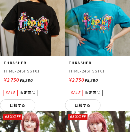
THRASHER
THRASHER
THML-24SPSST01
THML-24SPSST01
¥2,750
¥2,750
¥5,280
¥5,280
比較する
比較する
68%OFF
68%OFF