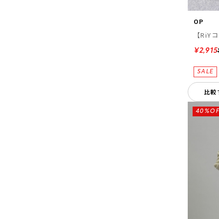
OP
【RiY
¥2,915
比較
40%OF