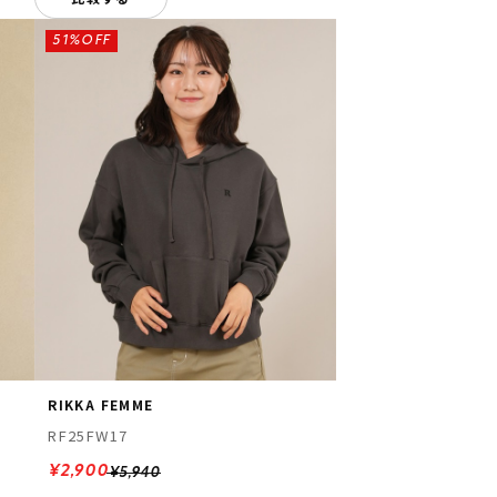
51%OFF
RIKKA FEMME
RF25FW17
¥2,900
¥5,940