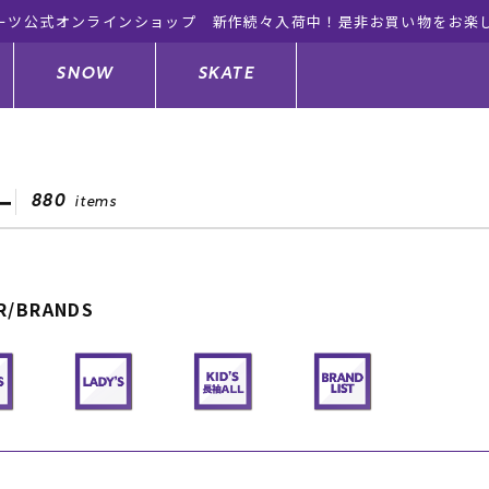
ーツ公式オンラインショップ 新作続々入荷中！是非お買い物をお楽
SNOW
SKATE
ー
880
items
ジャケット
ド
ド板
ード
トップス
ウェットスーツ
バインディング
キッズスケートボード
R/BRANDS
ドメンテナンスグッズ
ドセット
ードグッズ
サンダル
キッズサーフィン
スノーボードウェア
スケートボードメンテナンスグッ
ズ
ングッズ
ド
ドグローブ
キッズ
ウインターアイテム
キッズスノーボード
シュガード
トレット サーフボード
ドグッズ
レディース水着
中古/アウトレット ウェットスーツ
スノーボードメンテナンスグッズ