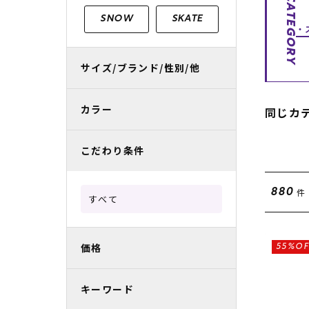
CATEGORY
レディースラッシュガード
スノーボード レンタル
レディース
リフト電子
SNOW
SKATE
中古/アウトレット スノーウェア
サイズ/ブランド/性別/他
カラー
同じカ
こだわり条件
件
880
すべて
価格
55%OF
キーワード