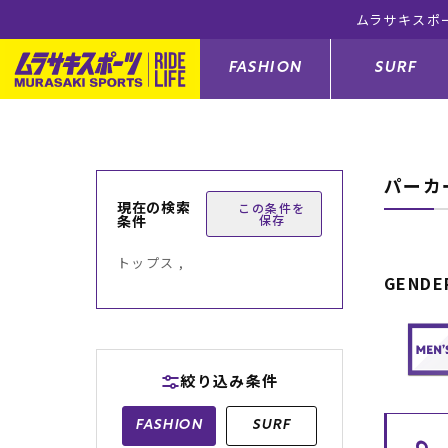
ムラサキスポ
FASHION
SURF
パーカ
ファションカテゴリー
サーフィンカテゴリー
スノーボードカテゴリー
スケートボードカテゴリー
現在の検索
この条件を
条件
保存
すべてのアイテム
すべてのアイテム
すべてのアイテム
すべてのアイテム
アウター/
サーフボー
スノーボー
スケートボ
トップス ,
GENDE
ボトムス
サーフィングッズ
スノーボードブーツ
スケートボードパーツ
シューズ
サーフボー
スノーボー
スケートボ
バッグ
ボディーボード
スノーボードゴーグル
GO スケートセット
ファッショ
スキムボー
スノーボー
絞り込み条件
メンズ水着
GO ボディーボード
キッズスノーボードセット
メンズラッ
中古/アウ
スノーボー
FASHION
SURF