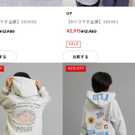
OP
コラボ企画】583002
【RiYコラボ企画】583002
¥2,915
¥12,980
¥12,980
する
比較する
F
40%OFF