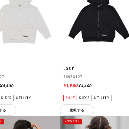
LOST
27
76950127
¥1,980
¥4,400
¥4,400
する
比較する
F
70%OFF