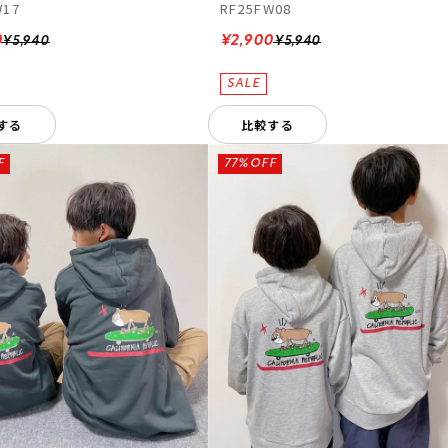
W17
RF25FW08
0
¥2,900
¥5,940
¥5,940
する
比較する
F
77%OFF