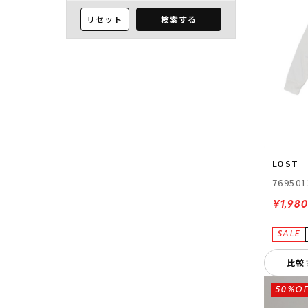
リセット
検索する
LOST
769501
¥1,980
比較
50%OF