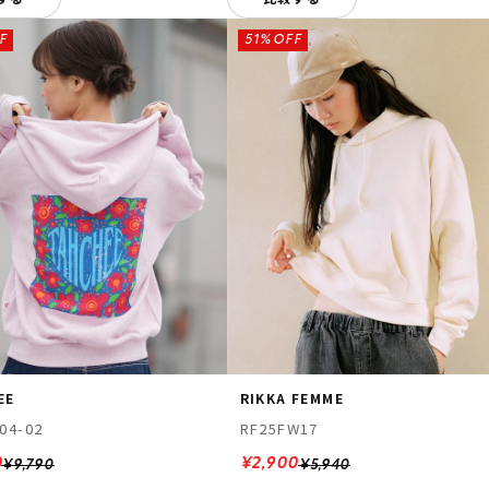
F
51%OFF
EE
RIKKA FEMME
04-02
RF25FW17
0
¥2,900
¥9,790
¥5,940