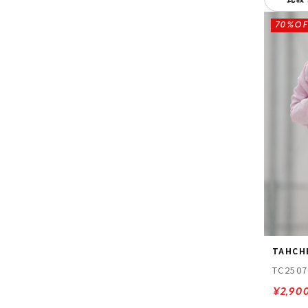
70%OF
TAHCH
TC2507
¥2,90