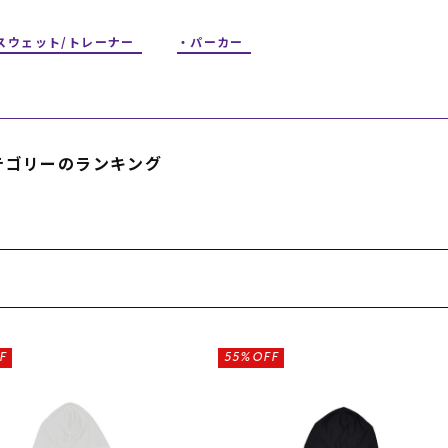
フィットネス
チケット
ストライダー/バイク/その他
中古/アウトレット スノーボード
スウェット/トレーナー
パーカー
SKATE TOP
SURF TOP
テゴリーのランキング
FASHION TOP
SNOW TOP
F
55%OFF