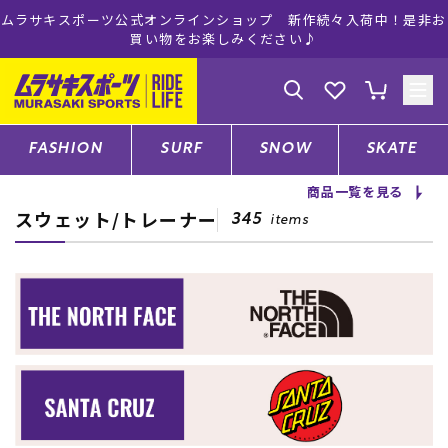
ムラサキスポーツ公式オンラインショップ 新作続々入荷中！是非お
買い物をお楽しみください♪
ゲスト
様
ログイン
会員登録
FASHION
SURF
SNOW
SKATE
商品一覧を見る
スウェット/トレーナー
店舗一覧
345
items
CATEGORY
ファッションTOP
サーフTOP