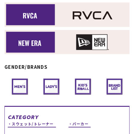
スノーTOP
スケートTOP
CONTENTS
SUPPORT
GENDER/BRANDS
ブランド一覧
ご利用ガイド
特集一覧
会員ランク
RIDE LIFE MAGAZINE一
店頭受取サービス
覧
ギフトラッピング
スタッフスナップ
アフターサポート
中古/アウトレット サー
下取り保証について
フ
よくある質問
中古/アウトレット スノ
店舗一覧
ー
お問い合わせ
CATEGORY
ニュース
スウェット/トレーナー
パーカー