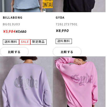
BILLABONG
GYDA
BG013U03
72612737901
¥8,990
¥5,984
¥7,480
比較する
比較する