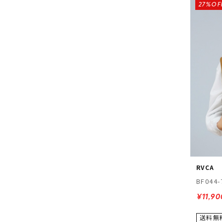
27%OF
RVCA
BF044-
¥11,90