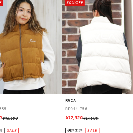
F
30%OFF
RVCA
755
BF044-756
0
¥12,320
¥16,500
¥17,600