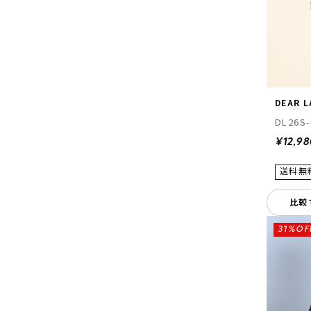
DEAR 
DL26S-
¥12,98
比較
31%OF