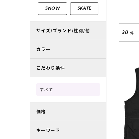
レディースラッシュガード
スノーボード レンタル
レディース
リフト電子
SNOW
SKATE
中古/アウトレット スノーウェア
サイズ/ブランド/性別/他
件
30
カラー
こだわり条件
すべて
価格
キーワード