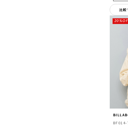
比較
20%OF
BILLA
BF014-