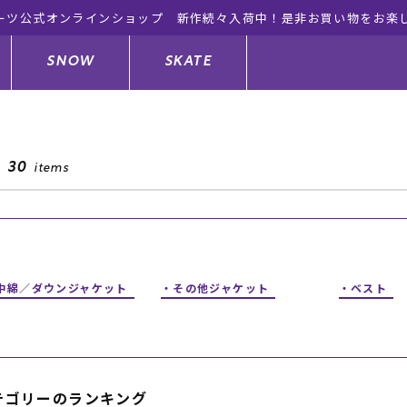
ーツ公式オンラインショップ 新作続々入荷中！是非お買い物をお楽
SNOW
SKATE
30
items
ジャケット
ド
ド板
ード
トップス
ウェットスーツ
バインディング
キッズスケートボード
ドメンテナンスグッズ
ドセット
ードグッズ
サンダル
キッズサーフィン
スノーボードウェア
スケートボードメンテナンスグッ
ズ
中綿／ダウンジャケット
その他ジャケット
ベスト
ングッズ
ド
ドグローブ
キッズ
ウインターアイテム
キッズスノーボード
シュガード
トレット サーフボード
ドグッズ
レディース水着
中古/アウトレット ウェットスーツ
スノーボードメンテナンスグッズ
テゴリーのランキング