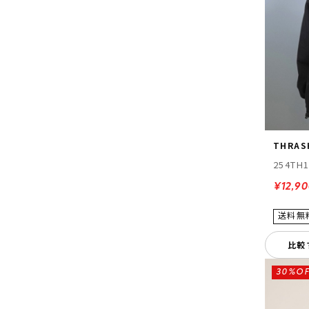
THRAS
254TH
¥12,9
比較
30%OF