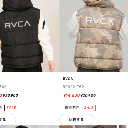
RVCA
762
BF042-762
0
¥14,630
¥20,900
¥20,900
する
比較する