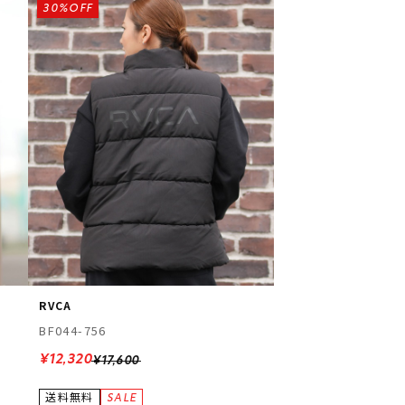
30%OFF
RVCA
BF044-756
¥12,320
¥17,600