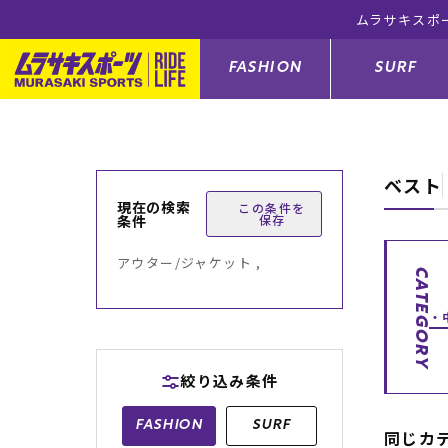
ムラサキスポ
FASHION
SURF
ベスト
ファションカテゴリー
サーフィンカテゴリー
スノーボードカテゴリー
スケートボードカテゴリー
現在の検索
この条件を
条件
保存
すべてのアイテム
すべてのアイテム
すべてのアイテム
すべてのアイテム
アウター/
サーフボー
スノーボー
スケートボ
アウター/ジャケット ,
CATEGORY
ボトムス
サーフィングッズ
スノーボードブーツ
スケートボードパーツ
シューズ
サーフボー
スノーボー
スケートボ
バッグ
ボディーボード
スノーボードゴーグル
GO スケートセット
ファッショ
スキムボー
スノーボー
絞り込み条件
メンズ水着
GO ボディーボード
キッズスノーボードセット
メンズラッ
中古/アウ
スノーボー
FASHION
SURF
同じカ