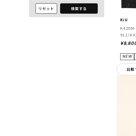
リセット
検索する
KiU
K420M-
911/K4
¥8,80
比較