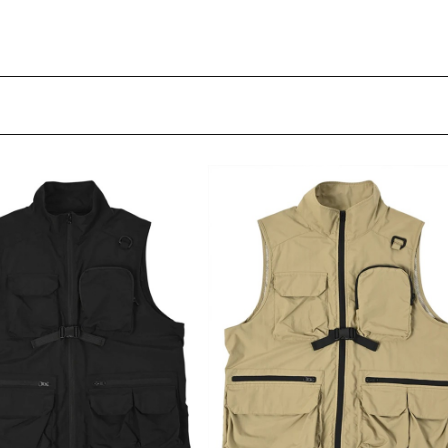
フィットネス
チケット
ストライダー/バイク/その他
中古/アウトレット スノーボード
SKATE TOP
SURF TOP
FASHION TOP
SNOW TOP